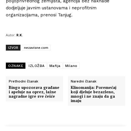
poljoprivrednog zemljišta, agencija bez naknade
dodjeljuje javnim ustanovama i neprofitnim
organizacijama, prenosi Tanjug.
Autor:
R.K.
IZVOR
nezavisne.com
OZNAKE
IZLOŽBA
Mafija
Milano
Prethodni članak
Naredni članak
Bingo upozorava građane
Klinomanija: Poremećaj
i apeluje na oprez, lažne
koji djeluje bezazleno,
nagradne igre sve češće
mnogi i ne znaju da ga
imaju