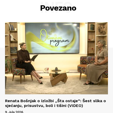
INFO
O nama
Povezano
Kontakt
Impressum
Renata Bošnjak o izložbi „Šta ostaje“: Šest slika o
sjećanju, prisustvu, boli i tišini (VIDEO)
9. Jula 2026.