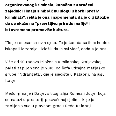
organizovanog kriminala, konačno su vraćeni
zajednici i imaju simboličnu ulogu u borbi protiv
kriminala”, rekla je ona i napomenula da je cilj izložbe
da se ukaže na “prevrtljivu prirodu mafije” i
istovremeno promoviše kultura.
“To je renesansa ovih djela. To je kao da su ih arheolozi
iskopali iz zemlje i izložili da ih svi vide”, dodala je ona.
Više od 20 radova izloženih u milanskoj Kraljevskoj
palati zaplijenjeno je 2016. od šefa uticajne mafijaške
grupe “Ndrangeta”, čije je sjedište u Kalabriji, na jugu
Italije.
Među njima je i Dalijeva litografija Romea i Julije, koja
se nalazi u prostoriji posvećenoj djelima koje je
zaplijenio sud u glavnom gradu Ređo Kalabriji.