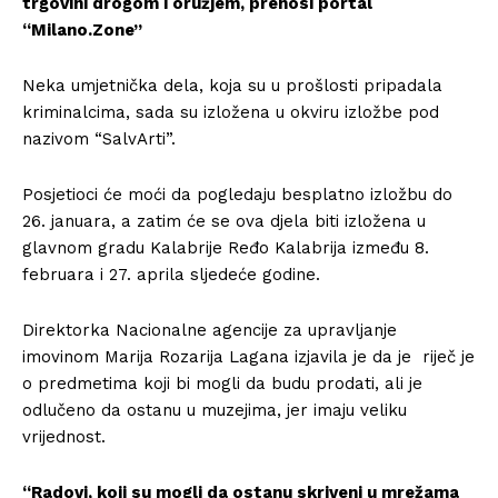
trgovini drogom i oružjem, prenosi portal
“Milano.Zone”
Neka umjetnička dela, koja su u prošlosti pripadala
kriminalcima, sada su izložena u okviru izložbe pod
nazivom “SalvArti”.
Posjetioci će moći da pogledaju besplatno izložbu do
26. januara, a zatim će se ova djela biti izložena u
glavnom gradu Kalabrije Ređo Kalabrija između 8.
februara i 27. aprila sljedeće godine.
Direktorka Nacionalne agencije za upravljanje
imovinom Marija Rozarija Lagana izjavila je da je riječ je
o predmetima koji bi mogli da budu prodati, ali je
odlučeno da ostanu u muzejima, jer imaju veliku
vrijednost.
“Radovi, koji su mogli da ostanu skriveni u mrežama