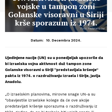
vojske u tampon zoni
Golanske visoravni u Siriji
krše sporazum iz 1974.
Foto: Federalna.ba
10. Decembra 2024.
Datum:
Ujedinjene nacije (UN) su u ponedjeljak upozorile da
bi izraelska vojna aktivnost duž tampon zone
Golanske visoravni u Siriji “predstavljala kršenje”
pakta iz 1974. o razdruživanju Izraela i Sirije, javlja
Anadolu.
„O izraelskim planovima, mirovne snage UN-a su
“obavijestile izraelske kolege da će ove akcije
predstavljati kršenje sporazuma o razdruživanju iz