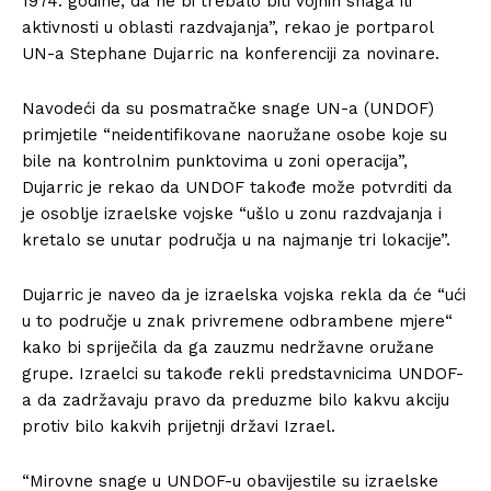
1974. godine, da ne bi trebalo biti vojnih snaga ili
aktivnosti u oblasti razdvajanja”, rekao je portparol
UN-a Stephane Dujarric na konferenciji za novinare.
Navodeći da su posmatračke snage UN-a (UNDOF)
primjetile “neidentifikovane naoružane osobe koje su
bile na kontrolnim punktovima u zoni operacija”,
Dujarric je rekao da UNDOF takođe može potvrditi da
je osoblje izraelske vojske “ušlo u zonu razdvajanja i
kretalo se unutar područja u na najmanje tri lokacije”.
Dujarric je naveo da je izraelska vojska rekla da će “ući
u to područje u znak privremene odbrambene mjere“
kako bi spriječila da ga zauzmu nedržavne oružane
grupe. Izraelci su takođe rekli predstavnicima UNDOF-
a da zadržavaju pravo da preduzme bilo kakvu akciju
protiv bilo kakvih prijetnji državi Izrael.
“Mirovne snage u UNDOF-u obavijestile su izraelske