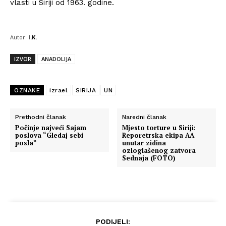
vlasti u Siriji od 1963. godine.
Autor:
I.K.
IZVOR
ANADOLIJA
OZNAKE
izrael
SIRIJA
UN
Prethodni članak
Naredni članak
Počinje najveći Sajam
Mjesto torture u Siriji:
poslova “Gledaj sebi
Reporetrska ekipa AA
posla”
unutar zidina
ozloglašenog zatvora
Sednaja (FOTO)
PODIJELI: