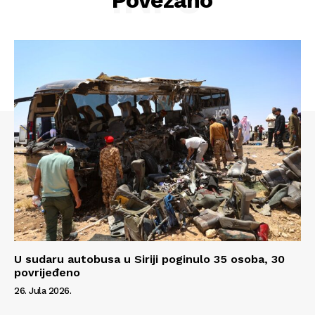
Povezano
Info
O nama
Kontakt
Impressum
U sudaru autobusa u Siriji poginulo 35 osoba, 30
povrijeđeno
26. Jula 2026.