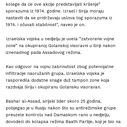
kolege da će ove akcije predstavljati kršenje”
sporazuma iz 1974. godine. Izrael i Sirija moraju
nastaviti da se pridržavaju uslova tog sporazuma iz
1974. i očuvati stabilnost“, naveo je on.
Izraelska vojska u nedjelju je uvela “zatvorene vojne
zone” na okupiranoj Golanskoj visoravni u Siriji nakon
iznenadnog pada Assadovog režima.
Kao odgovor na vojnu zabrinutost zbog potencijalne
infiltracije naoružanih grupa, izraelska vojska je
rasporedila dodatne snage duž tampon zone koja
razdvaja Siriju i okupiranu Golansku visoravan.
Bashar al-Assad, sirijski lider skoro 25 godina,
pobjegao je u Rusiju nakon što su antirežimske grupe
preuzele kontrolu nad Damaskom rano u nedjelju,
dovodeći do kolapsa režima Baath Partije, koji je bio na