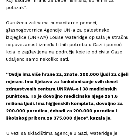
koji sadrže “hranu za bebe i ishranu, spremni za
polazak”.
Okružena zalihama humanitarne pomoći,
glasnogovornica Agencije UN-a za palestinske
izbjeglice (UNRWA) Louise Wateridge opisala je strašnu
nepovezanost između hitnih potreba u Gazi i pomoći
koja je zaglavljena na području koje je od civila Gaze
udaljeno samo nekoliko sati.
“Ovdje ima više hrane za, znate, 200.000 ljudi za cijeli
mjesec. Ima lijekova za funkcionisanje svih devet
zdravstvenih centara UNRWA-e i 38 medicinskih
punktova. To je dovoljno medicinske njege za 1,6
miliona ljudi. Ima higijenskih kompleta, dovoljno za
200.000 porodica, ćebadi za 200.000 porodica i
školskog pribora za 375.000 djece”, kazala je.
U vezi sa skladištima agencije u Gazi, Wateridge je