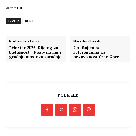
Autor:
E.B.
IZVOR
BHRT
Prethodni članak
Naredni članak
“Mostar 2025: Dijalog za
Godišnjica od
budućnost”: Poziv na mir i
referenduma za
gradnju mostova saradnje
nezavisnost Crne Gore
PODIJELI:
Info
O nama
Kontakt
Impressum