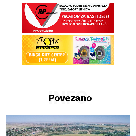
INFO
Povezano