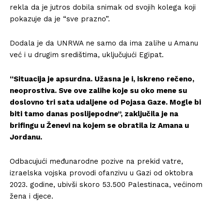
rekla da je jutros dobila snimak od svojih kolega koji
pokazuje da je “sve prazno”.
Dodala je da UNRWA ne samo da ima zalihe u Amanu
već i u drugim središtima, uključujući Egipat.
“Situacija je apsurdna. Užasna je i, iskreno rečeno,
neoprostiva. Sve ove zalihe koje su oko mene su
doslovno tri sata udaljene od Pojasa Gaze. Mogle bi
biti tamo danas poslijepodne”, zaključila je na
brifingu u Ženevi na kojem se obratila iz Amana u
Jordanu.
Odbacujući međunarodne pozive na prekid vatre,
izraelska vojska provodi ofanzivu u Gazi od oktobra
2023. godine, ubivši skoro 53.500 Palestinaca, većinom
žena i djece.