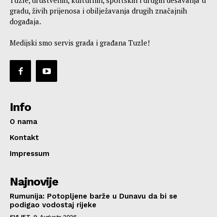
Tuzle, društvenih, kulturnih, sportskih i drugih dešavanja u
gradu, živih prijenosa i obilježavanja drugih značajnih
događaja.
Medijski smo servis grada i građana Tuzle!
Info
O nama
Kontakt
Impressum
Najnovije
Rumunija: Potopljene barže u Dunavu da bi se
podigao vodostaj rijeke
SVIJET
9. Augusta 2026.