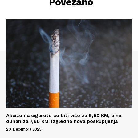
INFO
Povezano
Info
Akcize na cigarete će biti više za 9,50 KM, a na
duhan za 7,60 KM: Izgledna nova poskupljenja
29. Decembra 2025.
O nama