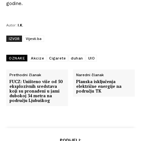
godine.
Autor:
I.K.
IZVOR
Vijesti.ba
OZNAKE
Akcize
Cigarete
duhan
UIO
Prethodni članak
Naredni članak
FUCZ: Uništeno više od 50
Planska isključenja
eksplozivnih sredstava
električne energije na
koji su pronađeni u jami
području TK
dubokoj 34 metra na
području Ljubuškog
PODIJELI: