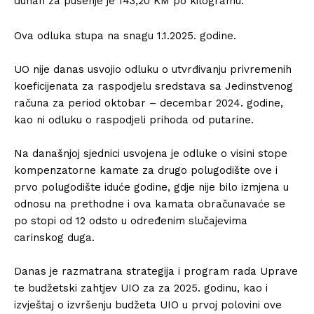
duhan za pušenje je 143,20 KM po kilogramu.
Ova odluka stupa na snagu 1.1.2025. godine.
UO nije danas usvojio odluku o utvrđivanju privremenih
koeficijenata za raspodjelu sredstava sa Jedinstvenog
računa za period oktobar – decembar 2024. godine,
kao ni odluku o raspodjeli prihoda od putarine.
Na današnjoj sjednici usvojena je odluke o visini stope
kompenzatorne kamate za drugo polugodište ove i
prvo polugodište iduće godine, gdje nije bilo izmjena u
odnosu na prethodne i ova kamata obračunavaće se
po stopi od 12 odsto u određenim slučajevima
carinskog duga.
Danas je razmatrana strategija i program rada Uprave
te budžetski zahtjev UIO za za 2025. godinu, kao i
izvještaj o izvršenju budžeta UIO u prvoj polovini ove