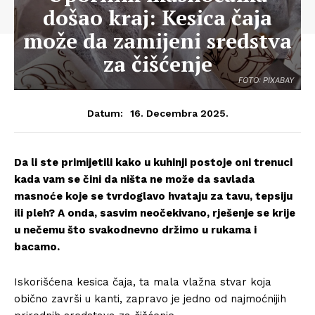
došao kraj: Kesica čaja
može da zamijeni sredstva
za čišćenje
FOTO: PIXABAY
16. Decembra 2025.
Datum:
Da li ste primijetili kako u kuhinji postoje oni trenuci
kada vam se čini da ništa ne može da savlada
masnoće koje se tvrdoglavo hvataju za tavu, tepsiju
ili pleh? A onda, sasvim neočekivano, rješenje se krije
u nečemu što svakodnevno držimo u rukama i
bacamo.
Iskorišćena kesica čaja, ta mala vlažna stvar koja
obično završi u kanti, zapravo je jedno od najmoćnijih