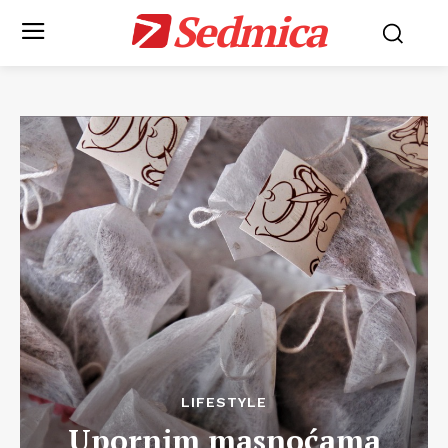
Sedmica
LIFESTYLE
Upornim masnoćama