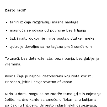
Zašto radi?
tanini iz čaja razgrađuju masne naslage
masnoća se odvaja od površine bez trljanja
čak i najtvrdokornije mrlje postaju glatke i meke
ujutru je dovoljno samo lagano preći sunđerom
To znači: bez deterdženata, bez ribanja, bez gubljenja
vremena.
Kesica čaja je najbolji dezodorans koji niste koristili:
Prirodan, jeftin i nevjerovatno efikasan
Mirisi u domu mogu da se zadrže tamo gdje ih najmanje
želite: na dnu kante za smeće, u fiokama, u kutijama,
pa čak i u frižideru. Umjesto industrijskih osvježivača,