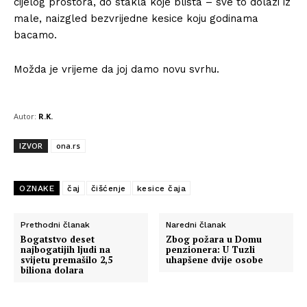
cijelog prostora, do stakla koje blista – sve to dolazi iz
male, naizgled bezvrijedne kesice koju godinama
bacamo.
Možda je vrijeme da joj damo novu svrhu.
Autor:
R.K.
Info
IZVOR
ona.rs
O nama
Kontakt
OZNAKE
čaj
čišćenje
kesice čaja
Impressum
Prethodni članak
Naredni članak
Bogatstvo deset
Zbog požara u Domu
najbogatijih ljudi na
penzionera: U Tuzli
svijetu premašilo 2,5
uhapšene dvije osobe
biliona dolara