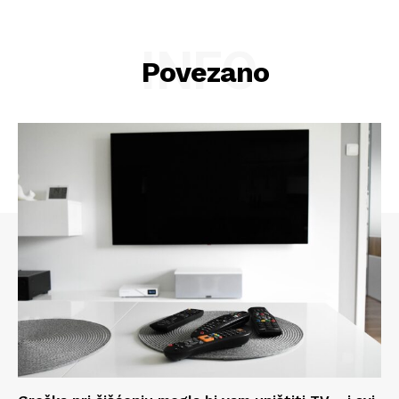
INFO
Povezano