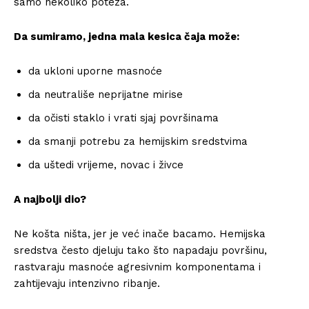
samo nekoliko poteza.
Da sumiramo, jedna mala kesica čaja može:
da ukloni uporne masnoće
da neutrališe neprijatne mirise
da očisti staklo i vrati sjaj površinama
da smanji potrebu za hemijskim sredstvima
da uštedi vrijeme, novac i živce
A najbolji dio?
Ne košta ništa, jer je već inače bacamo. Hemijska
sredstva često djeluju tako što napadaju površinu,
rastvaraju masnoće agresivnim komponentama i
zahtijevaju intenzivno ribanje.