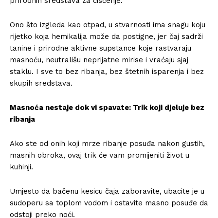
prirodnih sredstava za čišćenje.
Ono što izgleda kao otpad, u stvarnosti ima snagu koju
rijetko koja hemikalija može da postigne, jer čaj sadrži
tanine i prirodne aktivne supstance koje rastvaraju
masnoću, neutrališu neprijatne mirise i vraćaju sjaj
staklu. I sve to bez ribanja, bez štetnih isparenja i bez
skupih sredstava.
Masnoća nestaje dok vi spavate: Trik koji djeluje bez
ribanja
Ako ste od onih koji mrze ribanje posuđa nakon gustih,
masnih obroka, ovaj trik će vam promijeniti život u
kuhinji.
Umjesto da bačenu kesicu čaja zaboravite, ubacite je u
sudoperu sa toplom vodom i ostavite masno posuđe da
odstoji preko noći.