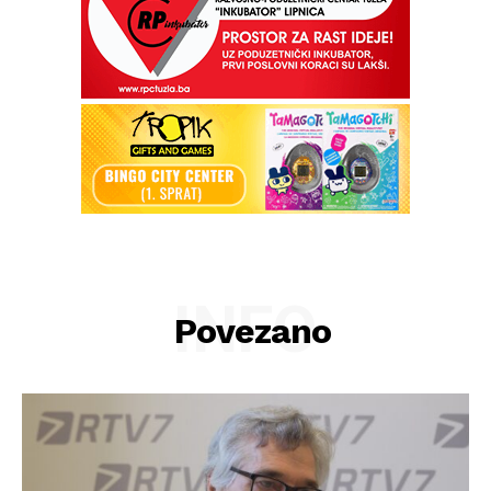
INFO
Povezano