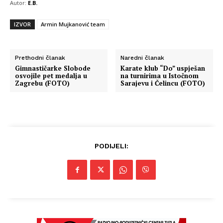
Autor:
E.B.
IZVOR
Armin Mujkanović team
Prethodni članak
Naredni članak
Gimnastičarke Slobode
Karate klub “Do” uspješan
osvojile pet medalja u
na turnirima u Istočnom
Zagrebu (FOTO)
Sarajevu i Čelincu (FOTO)
Info
PODIJELI:
O nama
Kontakt
Impressum