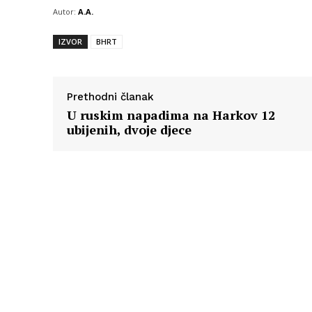
Autor:
A.A.
IZVOR
BHRT
Prethodni članak
U ruskim napadima na Harkov 12
ubijenih, dvoje djece