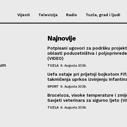
Vijesti
Televizija
Radio
Tuzla, grad i ljudi
Najnovije
Potpisani ugovori za podršku projekt
oblasti poduzetništva i poljoprivred
(VIDEO)
sum
TUZLA
6. Augusta 2026.
Uefa ostaje pri prijetnji bojkotom Fif
takmičenja uprkos izvinjenju Infantin
SPORT
6. Augusta 2026.
Bruceloza, visoke temperature i zmij
Savjeti veterinara za sigurno ljeto (V
TUZLA
6. Augusta 2026.