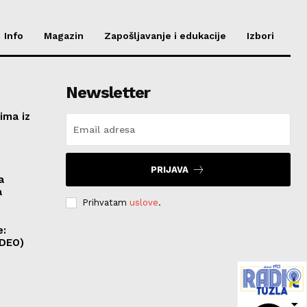
Info
Magazin
Zapošljavanje i edukacije
Izbori
Newsletter
ima iz
e
PRIJAVA
a
a
Prihvatam
uslove
.
e:
IDEO)