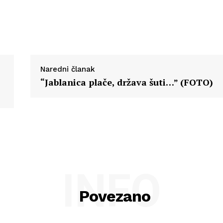
Naredni članak
“Jablanica plače, država šuti…” (FOTO)
INFO
Povezano