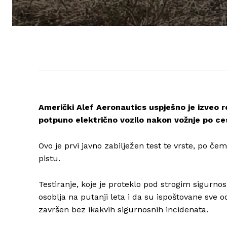
Američki Alef Aeronautics uspješno je izveo 
potpuno električno vozilo nakon vožnje po ces
Ovo je prvi javno zabilježen test te vrste, po če
pistu.
Testiranje, koje je proteklo pod strogim sigurn
osoblja na putanji leta i da su ispoštovane sve o
završen bez ikakvih sigurnosnih incidenata.