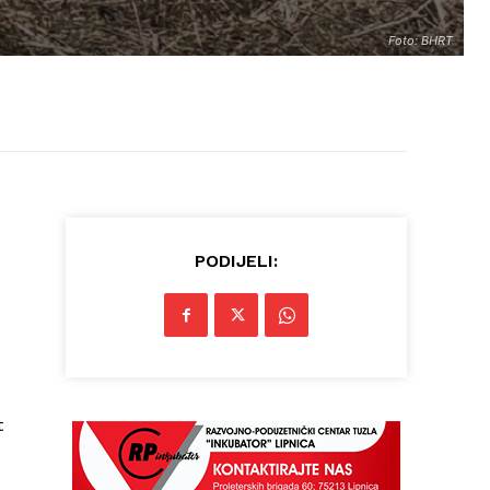
Foto: BHRT
PODIJELI:
t