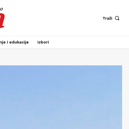
a
fo
Traži
je i edukacije
Izbori