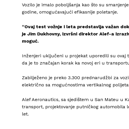
Vozilo je imalo poboljšanja kao što su smanjenj
godine, omogućavajući efikasnije poletanje.
“Ovaj test vožnje i leta predstavlja važan d
je Jim Dukhovny, izvršni direktor Alef-a izraz
moguć.
Inženjeri uključeni u projekat uporedili su ovaj
da je to značajan korak ka novoj eri u transport
Zabilježeno je preko 3.300 prednarudžbi za vozil
električno sa mogućnostima vertikalnog polijetanj
Alef Aeronautics, sa sjedištem u San Mateu u Kal
transport, projektovanje putničkog automobila l
let.