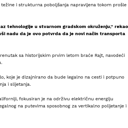
e težine i strukturna poboljšanja napravljena tokom prošle
okaz tehnologije u stvarnom gradskom okruženju,” rekao
ivši nadu da je ovo potvrda da je novi način transporta
Info
 trenutak sa historijskim prvim letom braće Rajt, navodeći
u.
O nama
o, koje je dizajnirano da bude legalno na cesti i potpuno
Kontakt
a i slijetanja.
Impressum
iforniji, fokusiran je na održivu električnu energiju
egalnog na putevima sposobnog za vertikalno polijetanje i