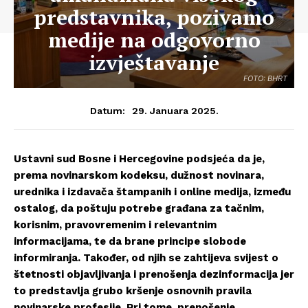
predstavnika, pozivamo
medije na odgovorno
izvještavanje
FOTO: BHRT
29. Januara 2025.
Datum:
Ustavni sud Bosne i Hercegovine podsjeća da je,
prema novinarskom kodeksu, dužnost novinara,
urednika i izdavača štampanih i online medija, između
ostalog, da poštuju potrebe građana za tačnim,
korisnim, pravovremenim i relevantnim
informacijama, te da brane principe slobode
informiranja. Također, od njih se zahtijeva svijest o
štetnosti objavljivanja i prenošenja dezinformacija jer
to predstavlja grubo kršenje osnovnih pravila
novinarske profesije. Pri tome, prenošenje