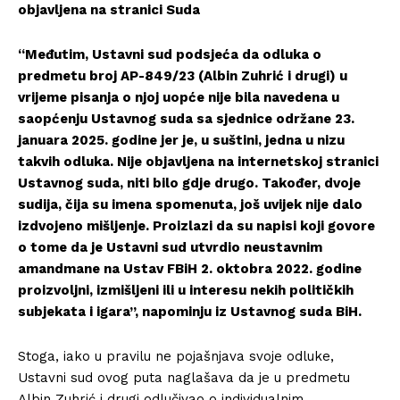
objavljena na stranici Suda
“Međutim, Ustavni sud podsjeća da odluka o
predmetu broj AP-849/23 (Albin Zuhrić i drugi) u
vrijeme pisanja o njoj uopće nije bila navedena u
saopćenju Ustavnog suda sa sjednice održane 23.
januara 2025. godine jer je, u suštini, jedna u nizu
takvih odluka. Nije objavljena na internetskoj stranici
Ustavnog suda, niti bilo gdje drugo. Također, dvoje
sudija, čija su imena spomenuta, još uvijek nije dalo
izdvojeno mišljenje. Proizlazi da su napisi koji govore
o tome da je Ustavni sud utvrdio neustavnim
amandmane na Ustav FBiH 2. oktobra 2022. godine
proizvoljni, izmišljeni ili u interesu nekih političkih
subjekata i igara”, napominju iz Ustavnog suda BiH.
Stoga, iako u pravilu ne pojašnjava svoje odluke,
Ustavni sud ovog puta naglašava da je u predmetu
Albin Zuhrić i drugi odlučivao o individualnim