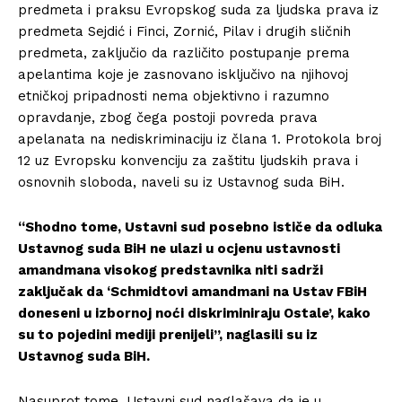
predmeta i praksu Evropskog suda za ljudska prava iz
predmeta Sejdić i Finci, Zornić, Pilav i drugih sličnih
predmeta, zaključio da različito postupanje prema
apelantima koje je zasnovano isključivo na njihovoj
etničkoj pripadnosti nema objektivno i razumno
opravdanje, zbog čega postoji povreda prava
apelanata na nediskriminaciju iz člana 1. Protokola broj
12 uz Evropsku konvenciju za zaštitu ljudskih prava i
osnovnih sloboda, naveli su iz Ustavnog suda BiH.
“Shodno tome, Ustavni sud posebno ističe da odluka
Ustavnog suda BiH ne ulazi u ocjenu ustavnosti
amandmana visokog predstavnika niti sadrži
zaključak da ‘Schmidtovi amandmani na Ustav FBiH
doneseni u izbornoj noći diskriminiraju Ostale’, kako
su to pojedini mediji prenijeli”, naglasili su iz
Ustavnog suda BiH.
Nasuprot tome, Ustavni sud naglašava da je u