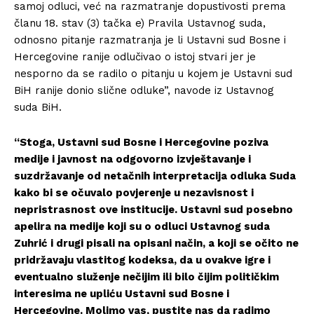
samoj odluci, već na razmatranje dopustivosti prema
članu 18. stav (3) tačka e) Pravila Ustavnog suda,
odnosno pitanje razmatranja je li Ustavni sud Bosne i
Hercegovine ranije odlučivao o istoj stvari jer je
nesporno da se radilo o pitanju u kojem je Ustavni sud
BiH ranije donio slične odluke”, navode iz Ustavnog
Info
suda BiH.
O nama
“Stoga, Ustavni sud Bosne i Hercegovine poziva
Kontakt
medije i javnost na odgovorno izvještavanje i
Impressum
suzdržavanje od netačnih interpretacija odluka Suda
kako bi se očuvalo povjerenje u nezavisnost i
nepristrasnost ove institucije. Ustavni sud posebno
apelira na medije koji su o odluci Ustavnog suda
Zuhrić i drugi pisali na opisani način, a koji se očito ne
pridržavaju vlastitog kodeksa, da u ovakve igre i
eventualno služenje nečijim ili bilo čijim političkim
interesima ne upliću Ustavni sud Bosne i
Hercegovine. Molimo vas, pustite nas da radimo