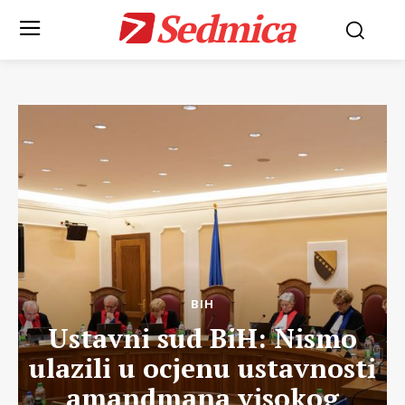
Sedmica
BIH
Ustavni sud BiH: Nismo
ulazili u ocjenu ustavnosti
amandmana visokog