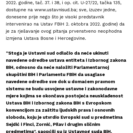
2022. godine, tač. 37. i 38, i op. cit. U-27/22, tačka 135,
dostupne na www.ustavnisud.ba; sve, izuzev jedne,
donesene prije nego što je visoki predstavnik
intervenirao na Ustav FBiH 2. oktobra 2022. godine) da
je za rješavanje ovog pitanja prvenstveno neophodna
izmjena Ustava Bosne i Hercegovine.
“Stoga je Ustavni sud odlučio da neće ukinuti
navedene odredbe ustava entiteta i Izbornog zakona
BiH, odnosno da neće naložiti Parlamentarnoj
skupštini BiH i Parlamentu FBiH da usaglase
navedene odredbe sve dok u domaćem pravnom
sistemu ne budu usvojene ustavne i zakonodavne
mjere kojima se okončava postojeća neusklađenost
Ustava BiH i Izbornog zakona BiH s Evropskom
konvencijom za zaštitu ljudskih prava i osnovnih
sloboda, koju je utvrdio Evropski sud u predmetima
Sejdić i Finci, Zornić, Pilav i drugim sličnim
predmetima”, saopćili su iz Ustavnog suda BiH.