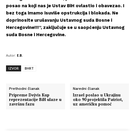
posao na koji nas je Ustav BiH ovlastio i obavezao. I
bez toga imamo isuviše opstrukcija i blokada. Ne
doprinosite urušavanju Ustavnog suda Bosne i
Hercegovine!!!”, zaključuje se u saopćenju Ustavnog
suda Bosne i Hercegovine.
Autor:
E.B.
IZVOR
BHRT
Prethodni članak
Naredni članak
Pripreme Dejvis Kup
Izrael poslao u Ukrajinu
reprezentacije BiH ulaze u
oko 90 projektila Patriot,
završnu fazu
uz američku pomoć