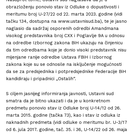
obrazloženju ponovio stav iz Odluke o dopustivosti i
meritumu broj U-27/22 od 22. marta 2023. godine (vidi
tačku 134, dostupna na www.ustavnisud.ba), te je jasno
naglasio da sadržaj osporenih odredbi Amandmana
visokog predstavnika broj CXX i Poglavlje 9A u odnosu
na odredbe Izbornog zakona BiH ukazuju na činjenicu
da tim odredbama koje je donio visoki predstavnik nisu
mijenjane ranije odredbe Ustava FBiH i Izbornog
zakona koje su se odnosile na isključenje mogućnosti
da se za predsjednika i potpredsjednike Federacije BiH
kandidiraju i pripadnici „Ostalih“.
S ciljem jasnijeg informiranja javnosti, Ustavni sud
smatra da je bitno ukazati i da je u konkretnom
predmetu ponovio stav iz Odluke broj U-14/12 od 26.
marta 2015. godine (tačka 73), kao i stav iz odluka iz
naknadnih predmeta (vidi odluke o meritumu br. U-3/17
od 6. jula 2017. godine, tač. 35. i 36, U-14/22 od 26. maja