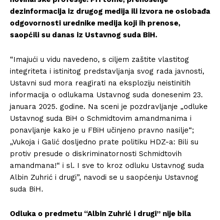
dezinformacija iz drugog medija ili izvora ne oslobađa
odgovornosti urednike medija koji ih prenose,
saopćili su danas iz Ustavnog suda BiH.
“Imajući u vidu navedeno, s ciljem zaštite vlastitog
integriteta i istinitog predstavljanja svog rada javnosti,
Ustavni sud mora reagirati na eksploziju neistinitih
informacija o odlukama Ustavnog suda donesenim 23.
januara 2025. godine. Na sceni je pozdravljanje „odluke
Ustavnog suda BiH o Schmidtovim amandmanima i
ponavljanje kako je u FBiH učinjeno pravno nasilje“;
„Vukoja i Galić dosljedno prate politiku HDZ-a: Bili su
protiv presude o diskriminatornosti Schmidtovih
amandmana!“ i sl. I sve to kroz odluku Ustavnog suda
Albin Zuhrić i drugi”, navodi se u saopćenju Ustavnog
suda BiH.
Odluka o predmetu “Albin Zuhrić i drugi” nije bila