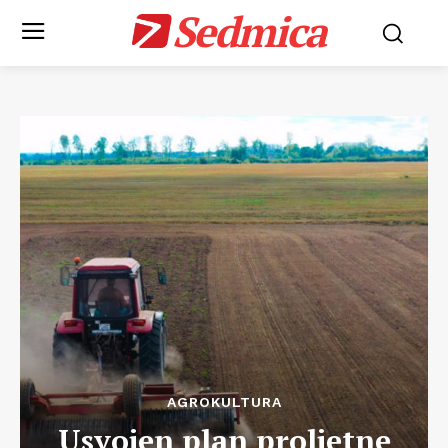
Sedmica
AGROKULTURA
Usvojen plan proljetne