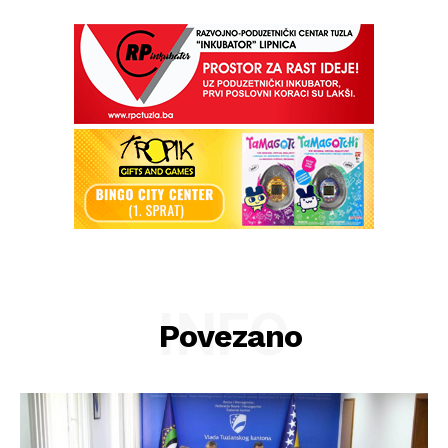
INFO
Povezano