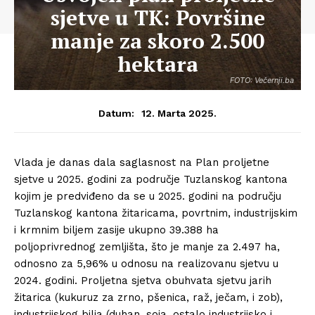
sjetve u TK: Površine
manje za skoro 2.500
hektara
FOTO: Večernji.ba
12. Marta 2025.
Datum:
Vlada je danas dala saglasnost na Plan proljetne
sjetve u 2025. godini za područje Tuzlanskog kantona
kojim je predviđeno da se u 2025. godini na području
Tuzlanskog kantona žitaricama, povrtnim, industrijskim
i krmnim biljem zasije ukupno 39.388 ha
poljoprivrednog zemljišta, što je manje za 2.497 ha,
odnosno za 5,96% u odnosu na realizovanu sjetvu u
2024. godini. Proljetna sjetva obuhvata sjetvu jarih
žitarica (kukuruz za zrno, pšenica, raž, ječam, i zob),
industrijskog bilja (duhan, soja, ostalo industrijsko i