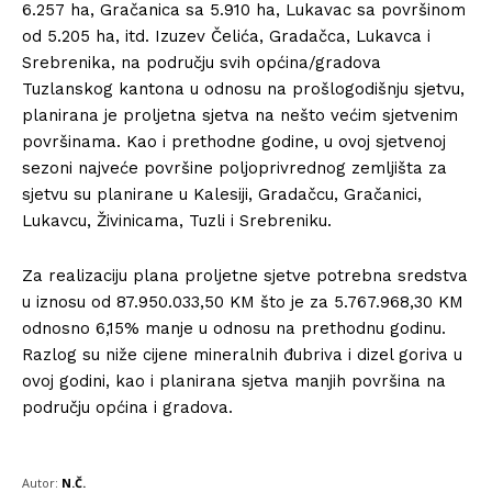
6.257 ha, Gračanica sa 5.910 ha, Lukavac sa površinom
od 5.205 ha, itd. Izuzev Čelića, Gradačca, Lukavca i
Srebrenika, na području svih općina/gradova
Tuzlanskog kantona u odnosu na prošlogodišnju sjetvu,
planirana je proljetna sjetva na nešto većim sjetvenim
površinama. Kao i prethodne godine, u ovoj sjetvenoj
sezoni najveće površine poljoprivrednog zemljišta za
sjetvu su planirane u Kalesiji, Gradačcu, Gračanici,
Lukavcu, Živinicama, Tuzli i Srebreniku.
Za realizaciju plana proljetne sjetve potrebna sredstva
u iznosu od 87.950.033,50 KM što je za 5.767.968,30 KM
odnosno 6,15% manje u odnosu na prethodnu godinu.
Razlog su niže cijene mineralnih đubriva i dizel goriva u
ovoj godini, kao i planirana sjetva manjih površina na
području općina i gradova.
Autor:
N.Č.