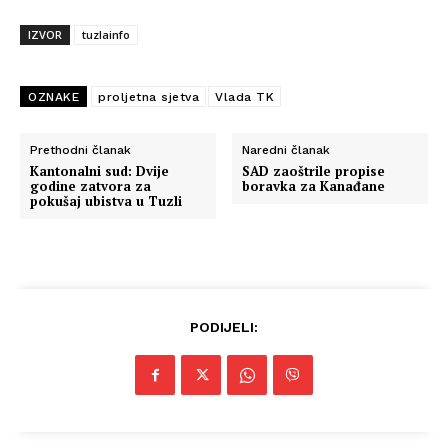
IZVOR
tuzlainfo
OZNAKE
proljetna sjetva
Vlada TK
Prethodni članak
Naredni članak
Kantonalni sud: Dvije
SAD zaoštrile propise
godine zatvora za
boravka za Kanađane
pokušaj ubistva u Tuzli
PODIJELI: