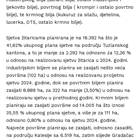
ljekovito bilje), povrtnog bilja ( krompir i ostalo povrtno
bilje), te krmnog bilja (kukuruz za silažu, djetelina,
lucerka, DTS, ostalo krmno bilje).
Sjetva žitaricama planirana je na 16.392 ha što je
41,62% ukupnog plana sjetve na području Tuzlanskog
kantona, a to je manje za 2.292 ha odnosno za 12,26 %
u odnosu na realizovanu sjetvu žitarica u 2024. godini.
Industrijskim biljem se planira se zasijati nešto veća
površina (102 ha) u odnosu na realizovanu proljetnu
sjetvu 2024. godine, dok se povrtnim biljem planira
zasijati 8.889 ha, za 322 ha manje (3,50%) u odnosu na
realizovanu sjetvu u prethodnoj godini. Krmnim biljem
planiraju se zasijati površine od 14.005 ha što iznosi
35,55 % ukupnog plana sjetve, a više je za 111 ha,
odnosno 0,80% u odnosu na sjetvu 2024. godine.
Najveće površine planiraju se zasijati, odnosno zasaditi,
na području Kalesije sa 6.519 ha, zatim slijede Gradačac