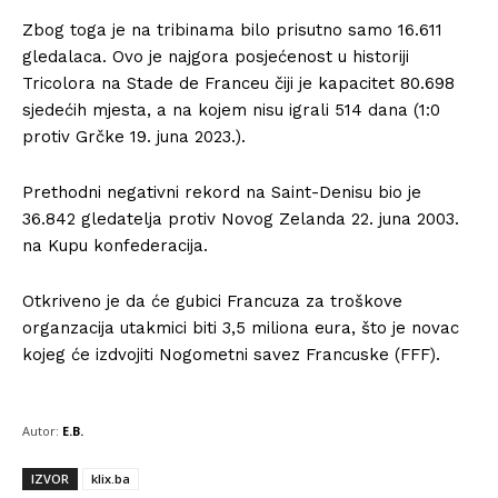
Zbog toga je na tribinama bilo prisutno samo 16.611
gledalaca. Ovo je najgora posjećenost u historiji
Tricolora na Stade de Franceu čiji je kapacitet 80.698
sjedećih mjesta, a na kojem nisu igrali 514 dana (1:0
protiv Grčke 19. juna 2023.).
Prethodni negativni rekord na Saint-Denisu bio je
36.842 gledatelja protiv Novog Zelanda 22. juna 2003.
na Kupu konfederacija.
Otkriveno je da će gubici Francuza za troškove
organzacija utakmici biti 3,5 miliona eura, što je novac
kojeg će izdvojiti Nogometni savez Francuske (FFF).
Autor:
E.B.
IZVOR
klix.ba