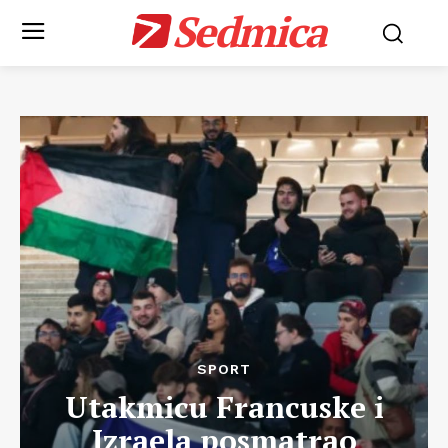
Sedmica
SPORT
Utakmicu Francuske i
Izraela posmatrao