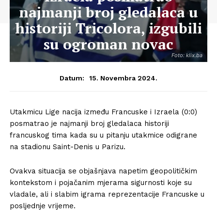
najmanji broj gledalaca u
historiji Tricolora, izgubili
su ogroman novac
Foto: klix.ba
15. Novembra 2024.
Datum:
Utakmicu Lige nacija između Francuske i Izraela (0:0)
posmatrao je najmanji broj gledalaca historiji
francuskog tima kada su u pitanju utakmice odigrane
na stadionu Saint-Denis u Parizu.
Ovakva situacija se objašnjava napetim geopolitičkim
kontekstom i pojačanim mjerama sigurnosti koje su
vladale, ali i slabim igrama reprezentacije Francuske u
posljednje vrijeme.