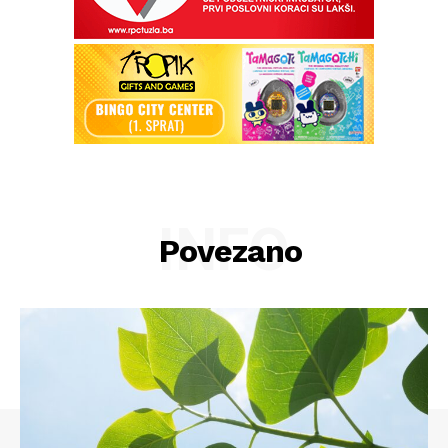
INFO
Povezano