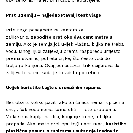
savršeno hidrirane, ali nikada preplavljene.
Prst u zemlju – najjednostavniji test vlage
Prije nego posegnete za kantom za
zalijevanje,
zabodite prst oko dva centimetra u
zemlju.
Ako je zemlja još uvijek vlažna, biljka ne treba
vodu. Mnogi ljudi zalijevaju prema rasporedu umjesto
prema stvarnoj potrebi biljke, što često vodi do
truljenja korijena. Ovaj jednostavan trik osigurava da
zalijevate samo kada je to zaista potrebno.
Uvijek koristite tegle s drenažnim rupama
Bez obzira koliko pazili, ako lončanica nema rupice na
dnu, višak vode nema kamo otići – i eto problema.
Voda se nakuplja na dnu, korijenje trune, a biljka
propada. Ako imate prelijepu teglu bez rupa,
koristite
plastičnu posudu s rupicama unutar nje i redovito