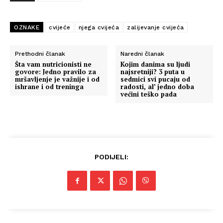
OZNAKE
cvijeće
njega cvijeća
zalijevanje cvijeća
Prethodni članak
Naredni članak
Šta vam nutricionisti ne
Kojim danima su ljudi
govore: Jedno pravilo za
najsretniji? 3 puta u
mršavljenje je važnije i od
sedmici svi pucaju od
ishrane i od treninga
radosti, al’ jedno doba
većini teško pada
PODIJELI: