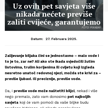
Uz ovih pet savjeta više
nikada nećete previše
zaliti cvijeće, garantujemo
FOTO: PIXABAY
27. Februara 2025.
Datum:
Zalijevanje biljaka čini se jednostavno – malo vode i
to je to, zar ne? Ali ako ste ikada svjedočili žutim
listovima, trulim korijenima ili cvijetu koji izgleda
nesretno unatoč redovnoj njezi, možda ste krivi za –
previše ljubavi. Ili preciznije, previše vode.
Da, i
previše vode može naštetiti biljci
, nekad i više
nego premalo, zato vam donosimo
pet najboljih
savjeta
koji će vam pomoći da vaše biljke budu