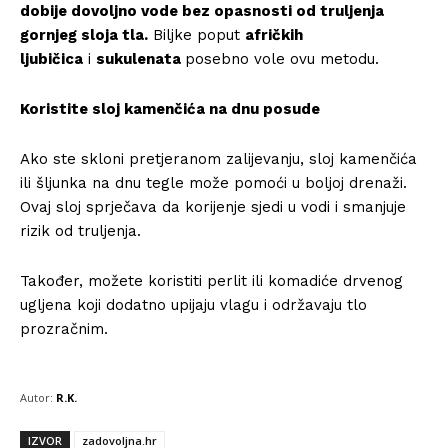
dobije dovoljno vode bez opasnosti od truljenja
gornjeg sloja tla.
Biljke poput
afričkih
ljubičica
i
sukulenata
posebno vole ovu metodu.
Koristite sloj kamenčića na dnu posude
Ako ste skloni pretjeranom zalijevanju, sloj kamenčića
ili šljunka na dnu tegle može pomoći u boljoj drenaži.
Ovaj sloj sprječava da korijenje sjedi u vodi i smanjuje
rizik od truljenja.
Također, možete koristiti perlit ili komadiće drvenog
ugljena koji dodatno upijaju vlagu i održavaju tlo
prozračnim.
Autor:
R.K.
IZVOR
zadovoljna.hr