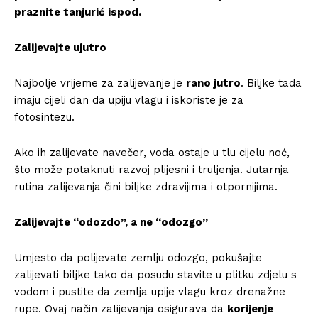
praznite tanjurić ispod.
Zalijevajte ujutro
Najbolje vrijeme za zalijevanje je
rano jutro
. Biljke tada
imaju cijeli dan da upiju vlagu i iskoriste je za
fotosintezu.
Ako ih zalijevate navečer, voda ostaje u tlu cijelu noć,
što može potaknuti razvoj plijesni i truljenja. Jutarnja
rutina zalijevanja čini biljke zdravijima i otpornijima.
Zalijevajte “odozdo”, a ne “odozgo”
Umjesto da polijevate zemlju odozgo, pokušajte
zalijevati biljke tako da posudu stavite u plitku zdjelu s
vodom i pustite da zemlja upije vlagu kroz drenažne
rupe. Ovaj način zalijevanja osigurava da
korijenje