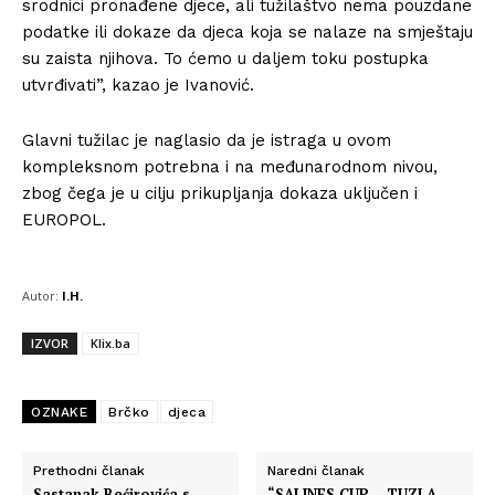
srodnici pronađene djece, ali tužilaštvo nema pouzdane
podatke ili dokaze da djeca koja se nalaze na smještaju
su zaista njihova. To ćemo u daljem toku postupka
utvrđivati”, kazao je Ivanović.
Glavni tužilac je naglasio da je istraga u ovom
kompleksnom potrebna i na međunarodnom nivou,
zbog čega je u cilju prikupljanja dokaza uključen i
EUROPOL.
Autor:
I.H.
IZVOR
Klix.ba
OZNAKE
Brčko
djeca
Prethodni članak
Naredni članak
Sastanak Bećirovića s
“SALINES CUP – TUZLA