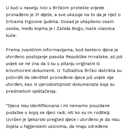
U kući u naselju Ivici u Brčkom protekle srijede
pronađeno je 31 dijete, a sve ukazuje na to da je riječ o
žrtvama trgovine ljudima. Dosad je uhapšeno osam
osoba, među kojima je i Zahida Đogo, inače vlasnica
kuće.
Prema zvaničnim informacijama, kod šestero djece je
utvrđeno postojanje pasoša Republike Hrvatske, ali još
uvijek se ne zna da li su u pitanju originalni ili
krivotvoreni dokumenti. Iz Tužilaštva Brčko distrikta su
potvrdili da identitet pronađene djece još uvijek nije
utvrđen, kao ni vjerodostojnost dokumenata koja su
predmetom vještačenja.
“Djeca nisu identifikovana i mi nemamo pouzdane
podatke o kojoj se djeci radi, niti ko su im roditelji.
Izvršen je ljekarski pregled djece i utvrđeno je da nisu
živjela u higijenskim uslovima, da imaju određene