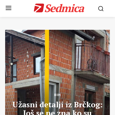
Sedmica
BIH
Užasni detalji iz Brčkog:
Još se ne zna ko su