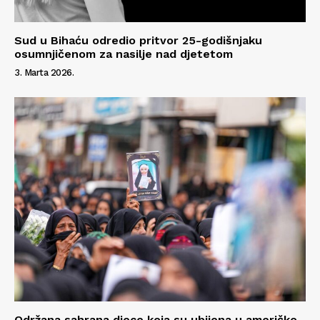
Sud u Bihaću odredio pritvor 25-godišnjaku
osumnjičenom za nasilje nad djetetom
3. Marta 2026.
Održana sahrana djece koja su ubijena u američko-