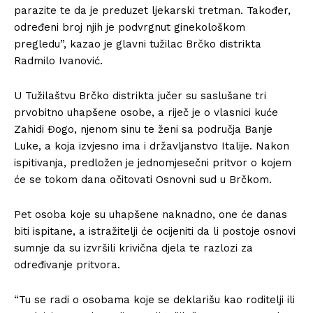
parazite te da je preduzet ljekarski tretman. Također,
određeni broj njih je podvrgnut ginekološkom
pregledu”, kazao je glavni tužilac Brčko distrikta
Radmilo Ivanović.
U Tužilaštvu Brčko distrikta jučer su saslušane tri
prvobitno uhapšene osobe, a riječ je o vlasnici kuće
Zahidi Đogo, njenom sinu te ženi sa područja Banje
Luke, a koja izvjesno ima i državljanstvo Italije. Nakon
ispitivanja, predložen je jednomjesečni pritvor o kojem
će se tokom dana očitovati Osnovni sud u Brčkom.
Pet osoba koje su uhapšene naknadno, one će danas
biti ispitane, a istražitelji će ocijeniti da li postoje osnovi
sumnje da su izvršili krivična djela te razlozi za
određivanje pritvora.
“Tu se radi o osobama koje se deklarišu kao roditelji ili