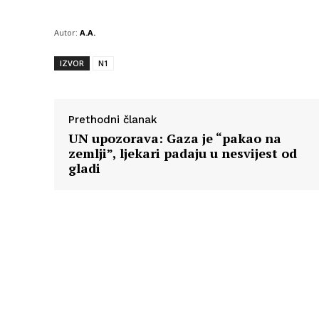
Autor:
A.A.
IZVOR
N1
Prethodni članak
UN upozorava: Gaza je “pakao na
zemlji”, ljekari padaju u nesvijest od
gladi