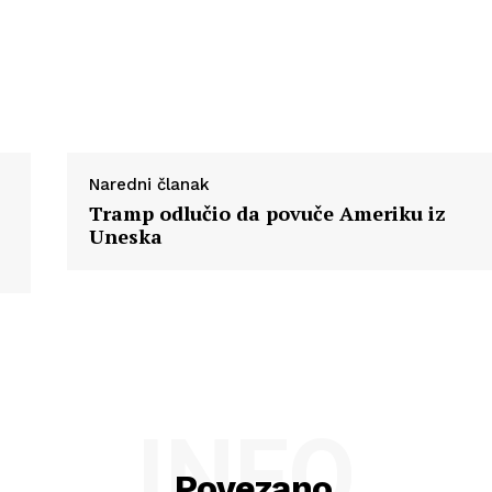
Naredni članak
Tramp odlučio da povuče Ameriku iz
Uneska
INFO
Povezano