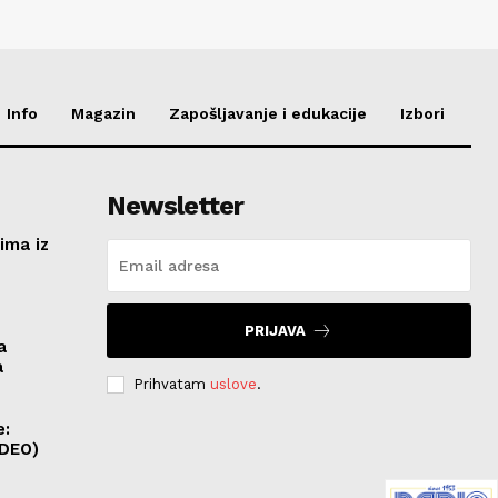
Info
Magazin
Zapošljavanje i edukacije
Izbori
Newsletter
ima iz
e
PRIJAVA
a
a
Prihvatam
uslove
.
e:
IDEO)