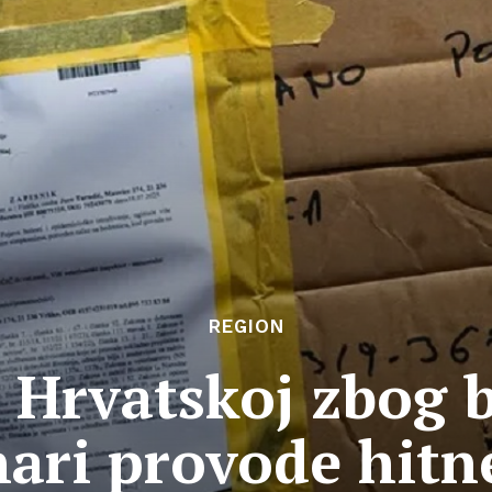
REGION
 Hrvatskoj zbog b
nari provode hitn