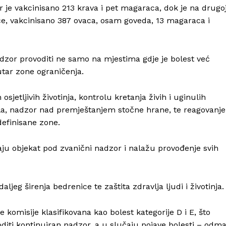
r je vakcinisano 213 krava i pet magaraca, dok je na drugo
ice, vakcinisano 387 ovaca, osam goveda, 13 magaraca i
dzor provoditi ne samo na mjestima gdje je bolest već
tar zone ograničenja.
sjetljivih životinja, kontrolu kretanja živih i uginulih
ekla, nadzor nad premještanjem stočne hrane, te reagovanje
definisane zone.
aju objekat pod zvanični nadzor i nalažu provođenje svih
aljeg širenja bedrenice te zaštita zdravlja ljudi i životinja.
omisije klasifikovana kao bolest kategorije D i E, što
diti kontinuiran nadzor, a u slučaju pojave bolesti – odm