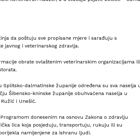
Info
O nama
Kontakt
Impressum
tinja da poštuju sve propisane mjere i sarađuju s
 javnog i veterinarskog zdravlja.
macije obrate ovlaštenim veterinarskim organizacijama il
ktorata.
ju Splitsko-dalmatinske županije određena su sva naselja 
učju Šibensko-kninske županije obuhvaćena naselja u
 Ružić i Unešić.
e Programom donesenim na osnovu Zakona o zdravlju
izička lica koja posjeduju, transportuju, rukuju ili su
 porijekla namijenjene za ishranu ljudi.