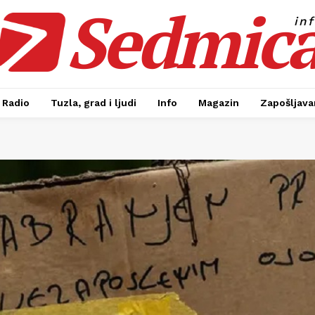
Sedmic
in
Radio
Tuzla, grad i ljudi
Info
Magazin
Zapošljavan