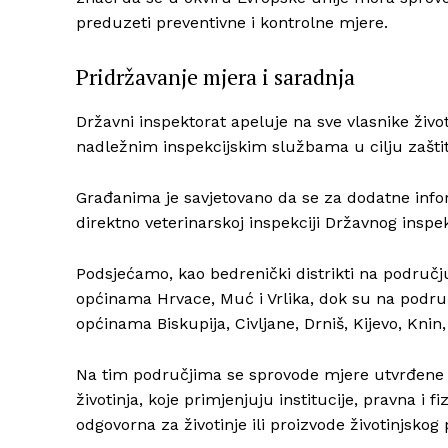
preduzeti preventivne i kontrolne mjere.
Pridržavanje mjera i saradnja
Državni inspektorat apeluje na sve vlasnike živo
nadležnim inspekcijskim službama u cilju zaštite
Građanima je savjetovano da se za dodatne infor
direktno veterinarskoj inspekciji Državnog inspe
Podsjećamo, kao bedrenički distrikti na područ
općinama Hrvace, Muć i Vrlika, dok su na podr
općinama Biskupija, Civljane, Drniš, Kijevo, Knin,
Na tim područjima se sprovode mjere utvrđen
životinja, koje primjenjuju institucije, pravna i f
odgovorna za životinje ili proizvode životinjskog