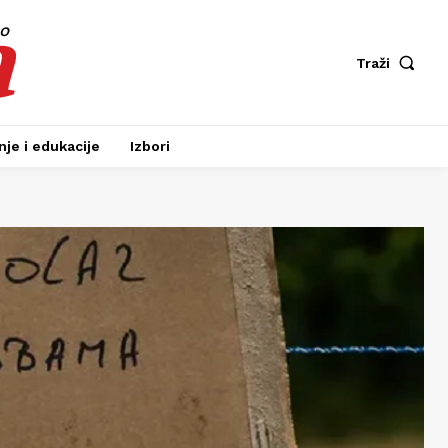
a
fo
Traži
je i edukacije
Izbori