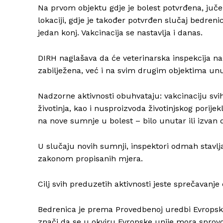
Na prvom objektu gdje je bolest potvrđena, juče
lokaciji, gdje je također potvrđen slučaj bedren
jedan konj. Vakcinacija se nastavlja i danas.
DIRH naglašava da će veterinarska inspekcija na
zabilježena, već i na svim drugim objektima unu
Nadzorne aktivnosti obuhvataju: vakcinaciju svih o
životinja, kao i nusproizvoda životinjskog porij
na nove sumnje u bolest – bilo unutar ili izvan 
U slučaju novih sumnji, inspektori odmah stavlj
zakonom propisanih mjera.
Cilj svih preduzetih aktivnosti jeste sprečavanje d
Bedrenica je prema Provedbenoj uredbi Evropske k
znači da se u okviru Evropske unije mora sprovo