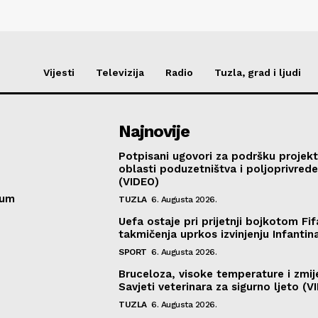
Vijesti
Televizija
Radio
Tuzla, grad i ljudi
Najnovije
Potpisani ugovori za podršku projekt
oblasti poduzetništva i poljoprivred
(VIDEO)
sum
TUZLA
6. Augusta 2026.
Uefa ostaje pri prijetnji bojkotom Fif
takmičenja uprkos izvinjenju Infantin
SPORT
6. Augusta 2026.
Bruceloza, visoke temperature i zmij
Savjeti veterinara za sigurno ljeto (V
TUZLA
6. Augusta 2026.