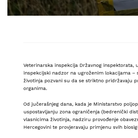
Veterinarska inspekcija Državnog inspektorata, u
inspekcijski nadzor na ugroženim lokacijama – s
životinja pozvani su da se striktno pridržavaju 
organima.
Od jučerašnjeg dana, kada je Ministarstvo poljopr
uspostavljanju zona ograničenja (bedrenički distr
vlasnicima životinja, nadziru provođenje obavez
Hercegovini te provjeravaju primjenu svih biosi