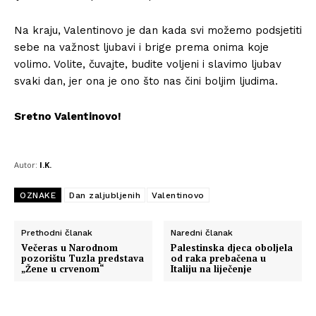
Na kraju, Valentinovo je dan kada svi možemo podsjetiti
sebe na važnost ljubavi i brige prema onima koje
volimo. Volite, čuvajte, budite voljeni i slavimo ljubav
svaki dan, jer ona je ono što nas čini boljim ljudima.
Sretno Valentinovo!
Autor:
I.K.
OZNAKE
Dan zaljubljenih
Valentinovo
Prethodni članak
Naredni članak
Večeras u Narodnom
Palestinska djeca oboljela
pozorištu Tuzla predstava
od raka prebačena u
„Žene u crvenom“
Italiju na liječenje