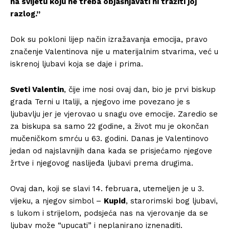
na svijetu koju ne treba objašnjavati ni tražiti joj
razlog.”
Dok su pokloni lijep način izražavanja emocija, pravo
značenje Valentinova nije u materijalnim stvarima, već u
iskrenoj ljubavi koja se daje i prima.
Sveti Valentin
, čije ime nosi ovaj dan, bio je prvi biskup
grada Terni u Italiji, a njegovo ime povezano je s
ljubavlju jer je vjerovao u snagu ove emocije. Zaredio se
za biskupa sa samo 22 godine, a život mu je okončan
mučeničkom smrću u 63. godini. Danas je Valentinovo
jedan od najslavnijih dana kada se prisjećamo njegove
žrtve i njegovog naslijeđa ljubavi prema drugima.
Ovaj dan, koji se slavi 14. februara, utemeljen je u 3.
vijeku, a njegov simbol –
Kupid
, starorimski bog ljubavi,
s lukom i strijelom, podsjeća nas na vjerovanje da se
ljubav može “upucati” i neplanirano iznenaditi.