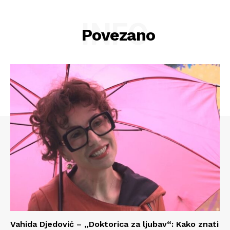
INFO
Povezano
Vahida Djedović – „Doktorica za ljubav“: Kako znati