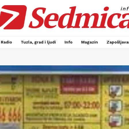
Sedmic
in
Radio
Tuzla, grad i ljudi
Info
Magazin
Zapošljavan