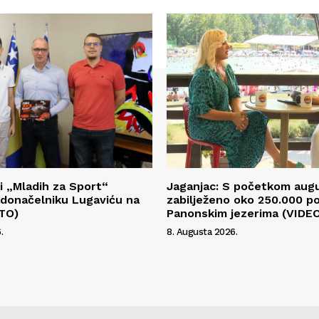
i „Mladih za Sport“
Jaganjac: S početkom aug
radonačelniku Lugaviću na
zabilježeno oko 250.000 p
OTO)
Panonskim jezerima (VIDE
.
8. Augusta 2026.