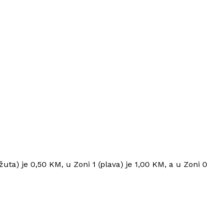
Info
O nama
Kontakt
Impressum
žuta) je 0,50 KM, u Zoni 1 (plava) je 1,00 KM, a u Zoni 0