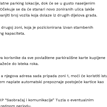
tne parking lokacije, dok će se u gusto naseljenim
. Očekuje se da će stanari novo zoniranih ulica lakše
jiti broj vozila koja dolaze iz drugih dijelova grada.
u drugoj zoni, koja je pozicionirana izvan stambenih
ng kapaciteta.
a korisnike da sve povlaštene parkirališne karte kupljene
ažeće do isteka roka.
a njegova adresa sada pripada zoni 1, moći će koristiti ist
tem naplate automatski prepoznaje postojeće kartice kao
 JKP “Saobraćaj i komunikacije” Tuzla o eventualnim
arednom periodu.