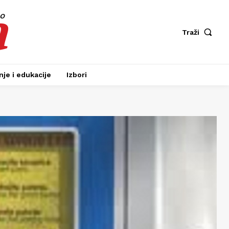
a
fo
Traži
je i edukacije
Izbori