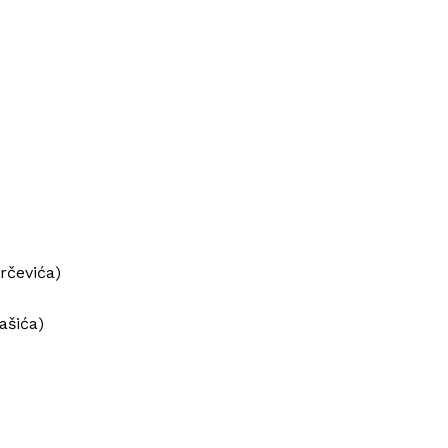
orčevića)
ašića)