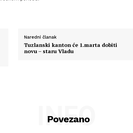
Naredni članak
Tuzlanski kanton će 1.marta dobiti
novu – staru Vladu
INFO
Povezano