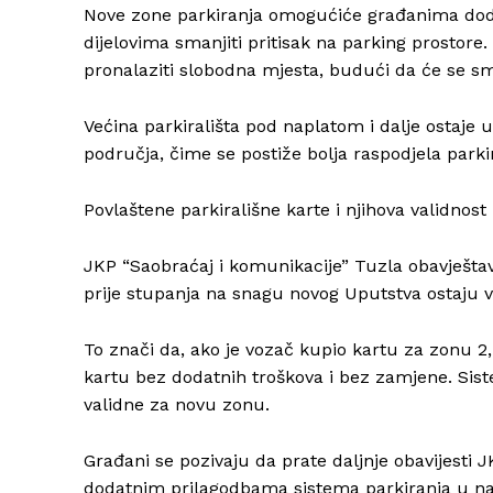
Nove zone parkiranja omogućiće građanima doda
dijelovima smanjiti pritisak na parking prostore
pronalaziti slobodna mjesta, budući da će se sman
Većina parkirališta pod naplatom i dalje ostaje 
područja, čime se postiže bolja raspodjela parki
Povlaštene parkirališne karte i njihova validnost
JKP “Saobraćaj i komunikacije” Tuzla obavještav
prije stupanja na snagu novog Uputstva ostaju v
To znači da, ako je vozač kupio kartu za zonu 2, 
kartu bez dodatnih troškova i bez zamjene. Sis
validne za novu zonu.
Građani se pozivaju da prate daljnje obavijesti
dodatnim prilagodbama sistema parkiranja u n