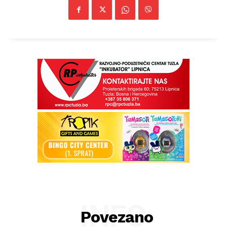
INFO
Povezano
Info