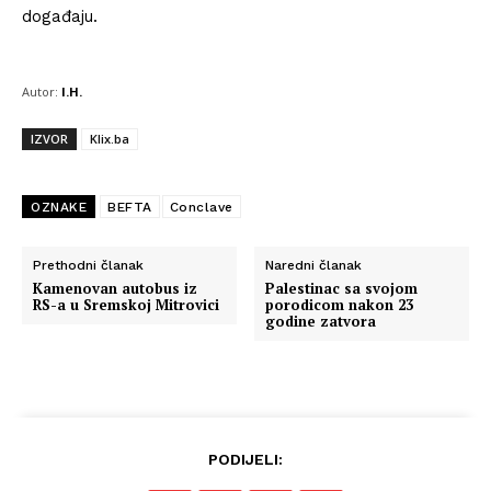
događaju.
Autor:
I.H.
IZVOR
Klix.ba
OZNAKE
BEFTA
Conclave
Prethodni članak
Naredni članak
Kamenovan autobus iz
Palestinac sa svojom
RS-a u Sremskoj Mitrovici
porodicom nakon 23
godine zatvora
PODIJELI: