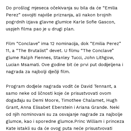
Do prošlog mjeseca očekivanja su bila da će “Emilia
Perez” osvojiti najviše priznanja, ali nakon brojnih
pogrdnih izjava glavne glumice Karle Sofie Gascon,
uspjeh filma pao je u drugi plan.
Film “Conclave” ima 12 nominacija, dok “Emilia Perez”
11, a “The Brutalist” devet. U filmu “The Conclave”
glume Ralph Fiennes, Stanley Tucci, John Lithgow,
Lucian Msamati. Ove godine bit će prvi put dodijeljena i
nagrada za najbolji dječiji film.
Program dodjele nagrada vodit će David Tennant, a
samo neke od ličnosti koje će prisustvovati ovom
događaju su Demi Moore, Timothee Chalamet, Hugh
Grant, Anna Elisabet Eberstein i Ariana Grande. Neki
od njih nominovani su za osvajanje nagrade za najbolje
glumce, kao i sporedne glumce.Princ William i princeza
Kate istakli su da će ovog puta neće prisustvovati