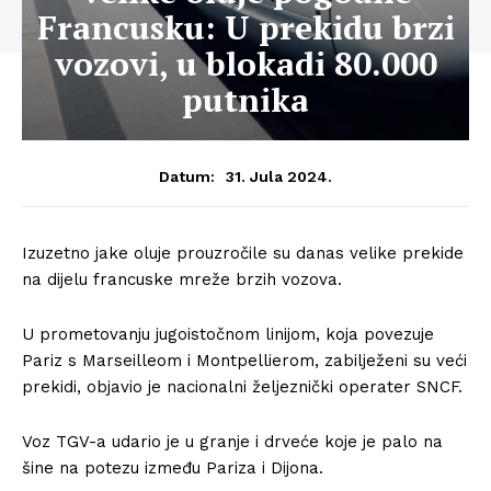
Francusku: U prekidu brzi
vozovi, u blokadi 80.000
putnika
31. Jula 2024.
Datum:
Izuzetno jake oluje prouzročile su danas velike prekide
na dijelu francuske mreže brzih vozova.
U prometovanju jugoistočnom linijom, koja povezuje
Pariz s Marseilleom i Montpellierom, zabilježeni su veći
prekidi, objavio je nacionalni željeznički operater SNCF.
Voz TGV-a udario je u granje i drveće koje je palo na
šine na potezu između Pariza i Dijona.