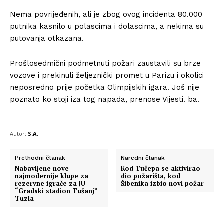
Nema povrijeđenih, ali je zbog ovog incidenta 80.000
putnika kasnilo u polascima i dolascima, a nekima su
putovanja otkazana.
Prošlosedmični podmetnuti požari zaustavili su brze
vozove i prekinuli željeznički promet u Parizu i okolici
neposredno prije početka Olimpijskih igara. Još nije
poznato ko stoji iza tog napada, prenose Vijesti. ba.
Autor:
S.A.
Prethodni članak
Naredni članak
Nabavljene nove
Kod Tučepa se aktivirao
najmodernije klupe za
dio požarišta, kod
rezervne igrače za JU
Šibenika izbio novi požar
“Gradski stadion Tušanj”
Tuzla