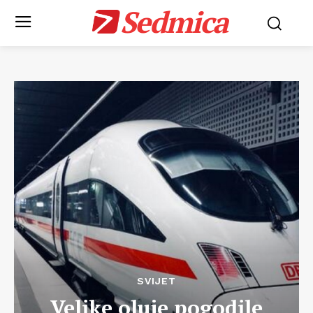
Sedmica
SVIJET
Velike oluje pogodile