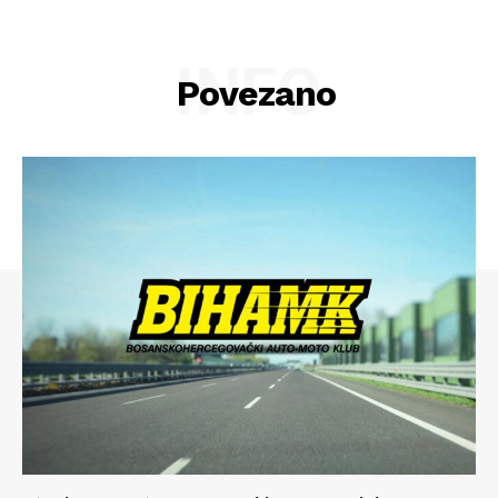
INFO
Povezano