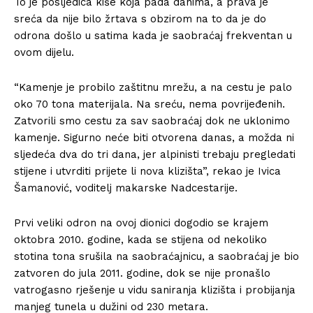
To je posljedica kiše koja pada danima, a prava je
sreća da nije bilo žrtava s obzirom na to da je do
odrona došlo u satima kada je saobraćaj frekventan u
ovom dijelu.
“Kamenje je probilo zaštitnu mrežu, a na cestu je palo
oko 70 tona materijala. Na sreću, nema povrijeđenih.
Zatvorili smo cestu za sav saobraćaj dok ne uklonimo
kamenje. Sigurno neće biti otvorena danas, a možda ni
sljedeća dva do tri dana, jer alpinisti trebaju pregledati
stijene i utvrditi prijete li nova klizišta”, rekao je Ivica
Šamanović, voditelj makarske Nadcestarije.
Prvi veliki odron na ovoj dionici dogodio se krajem
oktobra 2010. godine, kada se stijena od nekoliko
stotina tona srušila na saobraćajnicu, a saobraćaj je bio
zatvoren do jula 2011. godine, dok se nije pronašlo
vatrogasno rješenje u vidu saniranja klizišta i probijanja
manjeg tunela u dužini od 230 metara.