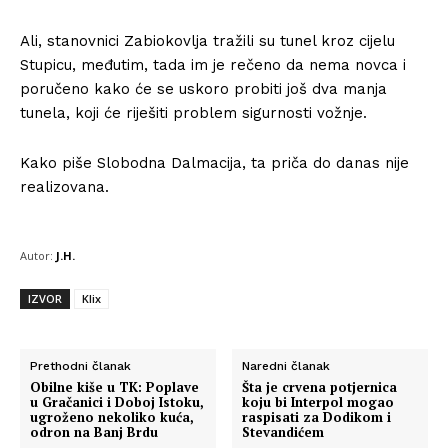
Ali, stanovnici Zabiokovlja tražili su tunel kroz cijelu
Stupicu, međutim, tada im je rečeno da nema novca i
poručeno kako će se uskoro probiti još dva manja
tunela, koji će riješiti problem sigurnosti vožnje.
Kako piše Slobodna Dalmacija, ta priča do danas nije
realizovana.
Autor:
J.H.
IZVOR
Klix
Prethodni članak
Naredni članak
Obilne kiše u TK: Poplave
Šta je crvena potjernica
u Gračanici i Doboj Istoku,
koju bi Interpol mogao
ugroženo nekoliko kuća,
raspisati za Dodikom i
odron na Banj Brdu
Stevandićem