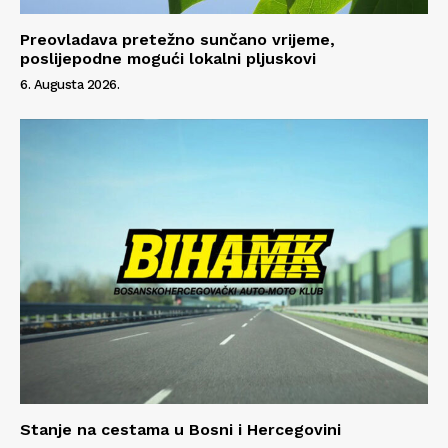
O nama
Kontakt
Preovladava pretežno sunčano vrijeme,
poslijepodne mogući lokalni pljuskovi
Impressum
6. Augusta 2026.
Stanje na cestama u Bosni i Hercegovini