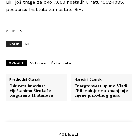
BiH još traga za oko 7.600 nestalih u ratu 1992-1995,
podaci su Instituta za nestale BiH.
Autor:
I.K.
IZVOR
N1
OZNAKE
Veterani
Žrtve rata
Prethodni članak
Naredni članak
Oduzeta imovina:
Energoinvest uputio Vladi
Mještanima Širokače
FBiH zahtjev za smanjenje
osigurano 11 stanova
cijene prirodnog gasa
PODIJELI: