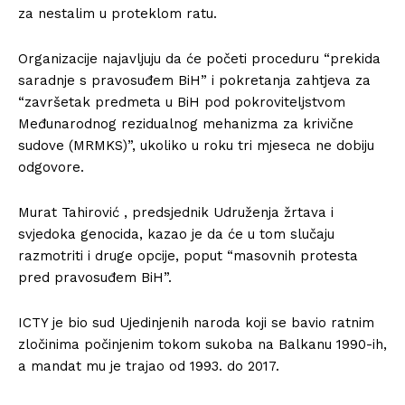
za nestalim u proteklom ratu.
Organizacije najavljuju da će početi proceduru “prekida
saradnje s pravosuđem BiH” i pokretanja zahtjeva za
“završetak predmeta u BiH pod pokroviteljstvom
Međunarodnog rezidualnog mehanizma za krivične
sudove (MRMKS)”, ukoliko u roku tri mjeseca ne dobiju
odgovore.
Murat Tahirović , predsjednik Udruženja žrtava i
svjedoka genocida, kazao je da će u tom slučaju
razmotriti i druge opcije, poput “masovnih protesta
pred pravosuđem BiH”.
ICTY je bio sud Ujedinjenih naroda koji se bavio ratnim
zločinima počinjenim tokom sukoba na Balkanu 1990-ih,
a mandat mu je trajao od 1993. do 2017.