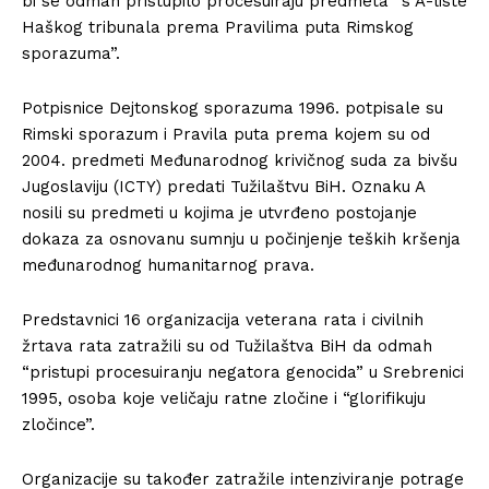
bi se odmah pristupilo procesuiraju predmeta “s A-liste
Haškog tribunala prema Pravilima puta Rimskog
sporazuma”.
Potpisnice Dejtonskog sporazuma 1996. potpisale su
Rimski sporazum i Pravila puta prema kojem su od
2004. predmeti Međunarodnog krivičnog suda za bivšu
Jugoslaviju (ICTY) predati Tužilaštvu BiH. Oznaku A
nosili su predmeti u kojima je utvrđeno postojanje
dokaza za osnovanu sumnju u počinjenje teških kršenja
međunarodnog humanitarnog prava.
Predstavnici 16 organizacija veterana rata i civilnih
žrtava rata zatražili su od Tužilaštva BiH da odmah
“pristupi procesuiranju negatora genocida” u Srebrenici
1995, osoba koje veličaju ratne zločine i “glorifikuju
zločince”.
Organizacije su također zatražile intenziviranje potrage