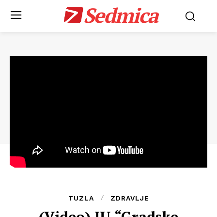
Sedmica
TUZLA
ZDRAVLJE
(Video) JU “Gradske