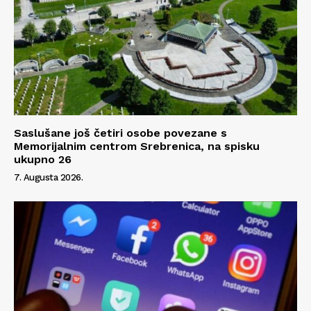
Info
O nama
Kontakt
Saslušane još četiri osobe povezane s
Memorijalnim centrom Srebrenica, na spisku
Impressum
ukupno 26
7. Augusta 2026.