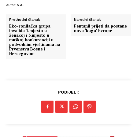
Autor:
S.A.
Prethodni članak
Naredni članak
Eko-ronilačka grupa
Fentanil prijeti da postane
invalida 1.mjesto u
nova ‘kuga’ Evrope
ženskoj i 3.mjesto u
muškoj konkurenciji u
podvodnim vještinama na
Prvenstvu Bosne i
Hercegovine
PODIJELI: