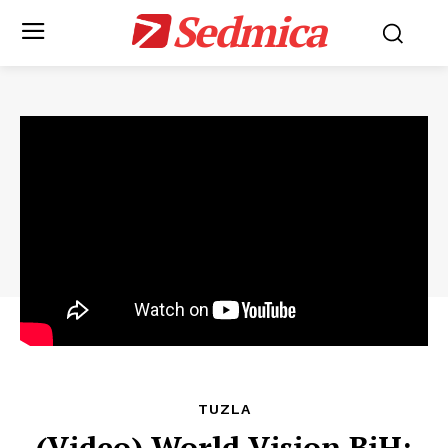
Sedmica
TUZLA
(Video) World Vision BiH: