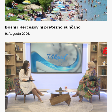
Info
O nama
Bosni i Hercegovini pretežno sunčano
Kontakt
9. Augusta 2026.
Impressum