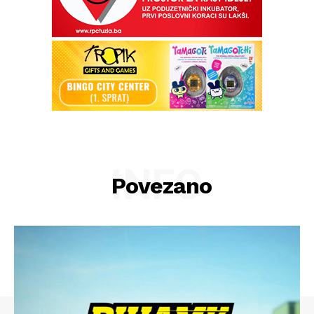
INFO
Povezano