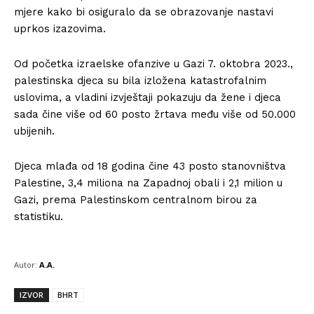
mjere kako bi osiguralo da se obrazovanje nastavi
uprkos izazovima.
Od početka izraelske ofanzive u Gazi 7. oktobra 2023.,
palestinska djeca su bila izložena katastrofalnim
uslovima, a vladini izvještaji pokazuju da žene i djeca
sada čine više od 60 posto žrtava među više od 50.000
ubijenih.
Djeca mlađa od 18 godina čine 43 posto stanovništva
Palestine, 3,4 miliona na Zapadnoj obali i 2,1 milion u
Gazi, prema Palestinskom centralnom birou za
statistiku.
Autor:
A.A.
IZVOR
BHRT