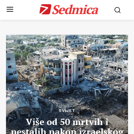
Sedmica
SVIJET
Više od 50 mrtvih i
nestalih nakon izraelskog