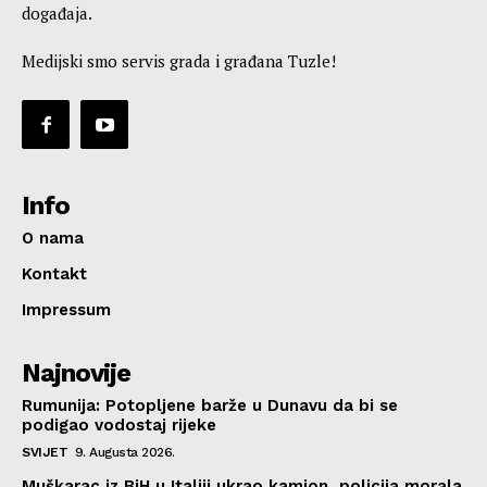
događaja.
Medijski smo servis grada i građana Tuzle!
Info
O nama
Kontakt
Impressum
Najnovije
Rumunija: Potopljene barže u Dunavu da bi se
podigao vodostaj rijeke
SVIJET
9. Augusta 2026.
Muškarac iz BiH u Italiji ukrao kamion, policija morala