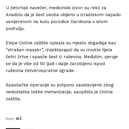
U četvrtak navečer, medicinski izvori su rekli za
Anadolu da je šest osoba ubijeno u izraelskom napadu
usmjerenom na kuću porodice Dardouna u istom
području.
Ekipe Civilne zaštite opisale su mjesto događaja kao
“strašan masakr”, izvještavajući da su izvukle tijela
četiri žrtve i spasile šest iz ruševina. Međutim, vjeruje
se da je više od 50 ljudi i dalje zarobljeno ispod
ruševina četverospratne zgrade.
Spasilačke operacije su potpuno zaustavljene zbog
nedostatka teške mehanizacije, saopštila je Civilna
zaštita.
Autor:
N.Č.