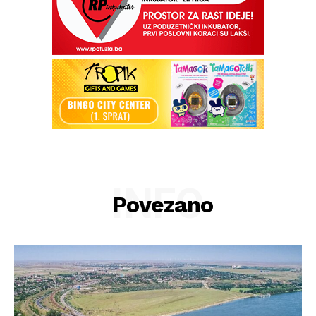
INFO
Povezano