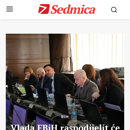
Sedmica
BIH
Vlada FBiH raspodijelit će