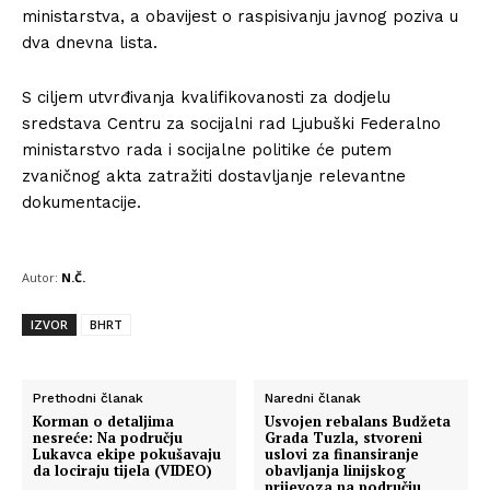
ministarstva, a obavijest o raspisivanju javnog poziva u
dva dnevna lista.
S ciljem utvrđivanja kvalifikovanosti za dodjelu
sredstava Centru za socijalni rad Ljubuški Federalno
ministarstvo rada i socijalne politike će putem
zvaničnog akta zatražiti dostavljanje relevantne
dokumentacije.
Autor:
N.Č.
IZVOR
BHRT
Prethodni članak
Naredni članak
Korman o detaljima
Usvojen rebalans Budžeta
nesreće: Na području
Grada Tuzla, stvoreni
Lukavca ekipe pokušavaju
uslovi za finansiranje
da lociraju tijela (VIDEO)
obavljanja linijskog
prijevoza na području