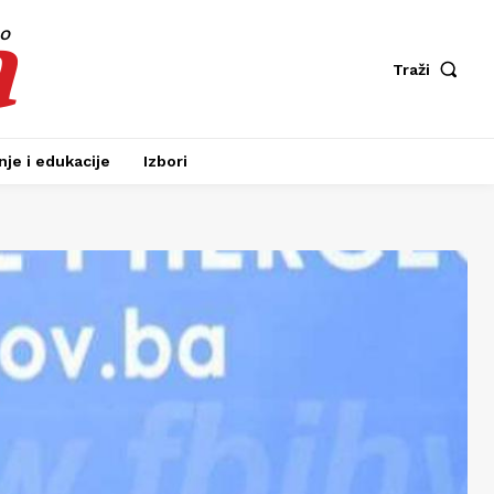
a
fo
Traži
je i edukacije
Izbori