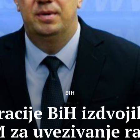
BIH
acije BiH izdvoji
 za uvezivanje r