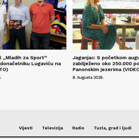
i „Mladih za Sport“
Jaganjac: S početkom aug
radonačelniku Lugaviću na
zabilježeno oko 250.000 p
OTO)
Panonskim jezerima (VIDE
.
8. Augusta 2026.
Vijesti
Televizija
Radio
Tuzla, grad i ljudi