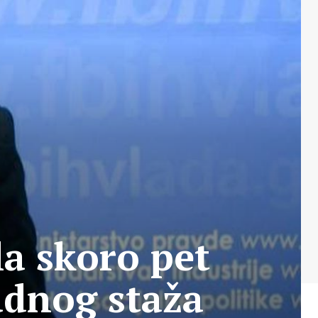
la skoro pet
adnog staža