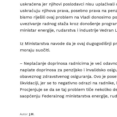
uskraćena jer njihovi poslodavci nisu uplaćivali
uskraćuju njihova prava, posebno prava na penz
bismo riješili ovaj problem na Vladi donosimo po
uvezivanje radnog staža kroz donošenje programa 
ministar energije, rudarstva i industrije Vedran L
Iz Ministarstva navode da je ovaj dugogodišnji pr
moraju suočiti.
– Neplaćanje doprinosa radnicima je već odavno
naplate doprinosa za penzijsko i invalidsko osig
obaveznog zdravstvenog osiguranja. Ovo je pose
likvidaciji, jer se to negativno odrazi na radnike
Procjenjuje se da se taj problem tiče nekoliko d
saopćenju Federalnog ministarstva energije, ruda
Autor:
J.H.