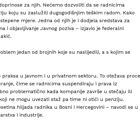
 doprinose za njih. Nećemo dozvoliti da se radnicima
iju koju su zaslužili dugogodišnjim teškim radom. Kako
stepene mjere. Jedna od njih je i dodjela sredstava za
i objavljivanje Javnog poziva – izjavio je federalni
akić.
Info
oblem jedan od brojnih koje su naslijedili, a s kojim se
O nama
Kontakt
 praksa u javnom i u privatnom sektoru. To otežava proc
Impressum
uranje, čime se radnicima suspendiraju i prava iz
bno problematično kada kompanije završe u stečaju ili
, koji ne mogu uvezati staž pa time ni otići u penziju.
esetina hiljada radnika u Bosni i Hercegovini – navodi se u
rstva i industrije.