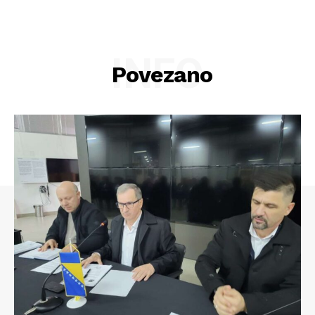
INFO
Povezano