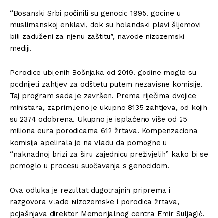
“Bosanski Srbi počinili su genocid 1995. godine u
muslimanskoj enklavi, dok su holandski plavi šljemovi
bili zaduženi za njenu zaštitu”, navode nizozemski
mediji.
Porodice ubijenih Bošnjaka od 2019. godine mogle su
podnijeti zahtjev za odštetu putem nezavisne komisije.
Taj program sada je završen. Prema riječima dvojice
ministara, zaprimljeno je ukupno 8135 zahtjeva, od kojih
su 2374 odobrena. Ukupno je isplaćeno više od 25
miliona eura porodicama 612 žrtava. Kompenzaciona
komisija apelirala je na vladu da pomogne u
“naknadnoj brizi za širu zajednicu preživjelih” kako bi se
pomoglo u procesu suočavanja s genocidom.
Ova odluka je rezultat dugotrajnih priprema i
razgovora Vlade Nizozemske i porodica žrtava,
pojašnjava direktor Memorijalnog centra Emir Suljagić.