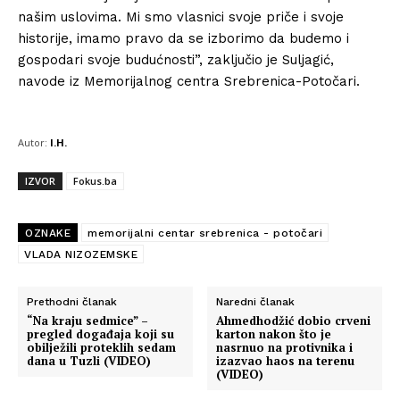
našim uslovima. Mi smo vlasnici svoje priče i svoje
historije, imamo pravo da se izborimo da budemo i
gospodari svoje budućnosti”, zaključio je Suljagić,
navode iz Memorijalnog centra Srebrenica-Potočari.
Autor:
I.H.
IZVOR
Fokus.ba
OZNAKE
memorijalni centar srebrenica - potočari
VLADA NIZOZEMSKE
Prethodni članak
Naredni članak
“Na kraju sedmice” –
Ahmedhodžić dobio crveni
pregled događaja koji su
karton nakon što je
obilježili proteklih sedam
nasrnuo na protivnika i
dana u Tuzli (VIDEO)
izazvao haos na terenu
(VIDEO)