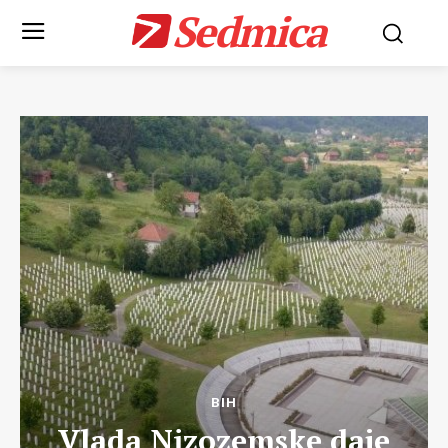
Sedmica
BIH
Vlada Nizozemske daje