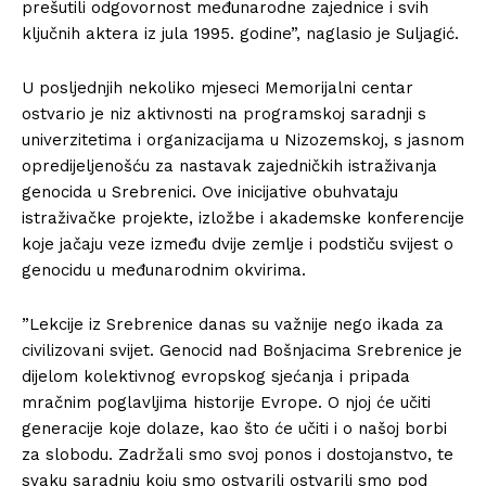
prešutili odgovornost međunarodne zajednice i svih
ključnih aktera iz jula 1995. godine”, naglasio je Suljagić.
U posljednjih nekoliko mjeseci Memorijalni centar
ostvario je niz aktivnosti na programskoj saradnji s
univerzitetima i organizacijama u Nizozemskoj, s jasnom
opredijeljenošću za nastavak zajedničkih istraživanja
genocida u Srebrenici. Ove inicijative obuhvataju
istraživačke projekte, izložbe i akademske konferencije
koje jačaju veze između dvije zemlje i podstiču svijest o
genocidu u međunarodnim okvirima.
”Lekcije iz Srebrenice danas su važnije nego ikada za
civilizovani svijet. Genocid nad Bošnjacima Srebrenice je
dijelom kolektivnog evropskog sjećanja i pripada
mračnim poglavljima historije Evrope. O njoj će učiti
generacije koje dolaze, kao što će učiti i o našoj borbi
za slobodu. Zadržali smo svoj ponos i dostojanstvo, te
svaku saradnju koju smo ostvarili ostvarili smo pod