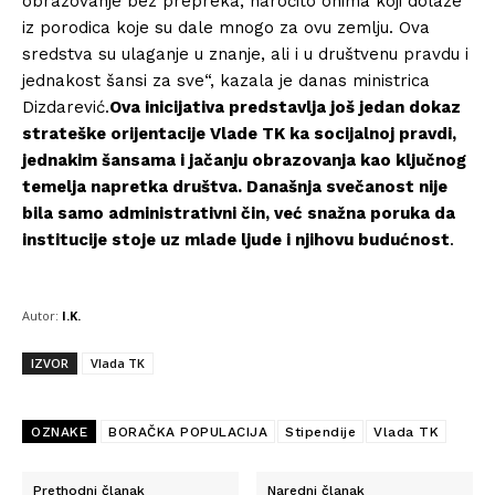
obrazovanje bez prepreka, naročito onima koji dolaze
iz porodica koje su dale mnogo za ovu zemlju. Ova
sredstva su ulaganje u znanje, ali i u društvenu pravdu i
jednakost šansi za sve“, kazala je danas ministrica
Dizdarević.
Ova inicijativa predstavlja još jedan dokaz
strateške orijentacije Vlade TK ka socijalnoj pravdi,
jednakim šansama i jačanju obrazovanja kao ključnog
temelja napretka društva. Današnja svečanost nije
bila samo administrativni čin, već snažna poruka da
institucije stoje uz mlade ljude i njihovu budućnost
.
Autor:
I.K.
IZVOR
Vlada TK
OZNAKE
BORAČKA POPULACIJA
Stipendije
Vlada TK
Prethodni članak
Naredni članak