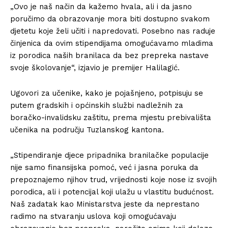
„Ovo je naš način da kažemo hvala, ali i da jasno
poručimo da obrazovanje mora biti dostupno svakom
djetetu koje želi učiti i napredovati. Posebno nas raduje
činjenica da ovim stipendijama omogućavamo mladima
iz porodica naših branilaca da bez prepreka nastave
svoje školovanje“, izjavio je premijer Halilagić.
Ugovori za učenike, kako je pojašnjeno, potpisuju se
putem gradskih i općinskih službi nadležnih za
boračko-invalidsku zaštitu, prema mjestu prebivališta
učenika na području Tuzlanskog kantona.
„Stipendiranje djece pripadnika branilačke populacije
nije samo finansijska pomoć, već i jasna poruka da
prepoznajemo njihov trud, vrijednosti koje nose iz svojih
porodica, ali i potencijal koji ulažu u vlastitu budućnost.
Naš zadatak kao Ministarstva jeste da neprestano
radimo na stvaranju uslova koji omogućavaju