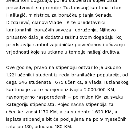
Svečanom događaju, pored studenata stipendista,
prisustvovali su premijer Tuzlanskog kantona Irfan
Halilagić, ministrica za boračka pitanja Senada
Dizdarević, članovi Vlade TK te predstavnici
kantonalnih boračkih saveza i udruženja. Njihovo
prisustvo dalo je dodatnu težinu ovom događaju, koji
predstavlja simbol zajedničke posvećenosti očuvanju
vrijednosti koje su utkane u temelje našeg društva.
Ove godine, pravo na stipendiju ostvarilo je ukupno
1.221 učenik i student iz reda branilačke populacije, od
čega 546 studenata i 675 učenika, a Vlada Tuzlanskog
kantona je za te namjene izdvojila 2.000.000 KM,
ravnomjerno raspoređenih – po milion KM za svaku
kategoriju stipendista. Pojedinačna stipendija za
učenike iznosi 1.170 KM, a za studente 1.620 KM, a
isplata stipendije bit će podijeljena na po 9 mjesečnih
rata po 130, odnosno 180 KM.