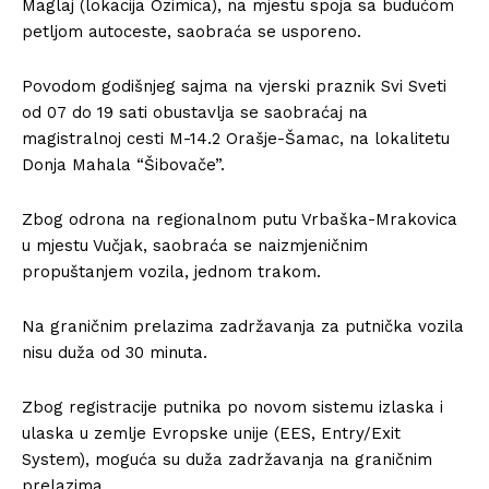
Maglaj (lokacija Ozimica), na mjestu spoja sa budućom
petljom autoceste, saobraća se usporeno.
Povodom godišnjeg sajma na vjerski praznik Svi Sveti
od 07 do 19 sati obustavlja se saobraćaj na
magistralnoj cesti M-14.2 Orašje-Šamac, na lokalitetu
Donja Mahala “Šibovače”.
Zbog odrona na regionalnom putu Vrbaška-Mrakovica
u mjestu Vučjak, saobraća se naizmjeničnim
propuštanjem vozila, jednom trakom.
Na graničnim prelazima zadržavanja za putnička vozila
nisu duža od 30 minuta.
Zbog registracije putnika po novom sistemu izlaska i
ulaska u zemlje Evropske unije (EES, Entry/Exit
System), moguća su duža zadržavanja na graničnim
prelazima.