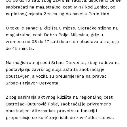
Od 08 do 16 sati, zbog završnih radova, usporeno će se
saobraćati na magistralnoj cesti M-17 kod Zenice, od
naplatnog mjesta Zenica jug do naselja Perin Han.
U toku je sanacija klizišta u mjestu Sijeračke stijene na
magistralnoj cesti Dobro Polje-Miljevina, gdje u
vremenu od 08 do 17 sati dolazi do obustava u trajanju
do 45 minuta.
Na magistralnoj cesti Srbac-Derventa, zbog radova na
postavljanju završnog sloja asfalta saobraćaj je
obustavljen, a vozila su preusmjerena na pravac
Srbac-Prnjavor-Derventa.
Zbog saniranja aktivnog klizišta na regionalnoj cesti
Ostrožac–Buturović Polje, saobraćaj je privremeno
obustavljen. Alternativni pravci su u funkciji i
preporučuje se korištenje istih do završetka radova.