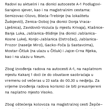
Radovi su aktuelni i na dionici autoceste A-1 Podlugovi-
Sarajevo sjever, kao i na magistralnim cestama:
Semizovac-Olovo, Bileća-Trebinje (na lokalitetu
Žudojevići), Zenica-Doboj (na dionici Donja Vraca-
Liješnica), Zavidovići-Vozuća (u mjestu Krivaja), Klašnice-
Banja Luka, Jablanica-Blidinje (na dionici Jablanica-
Kosne Luke), Konjic-Jablanica (Ostrožac), Jablanica-
Prozor (naselje Mirci), Gacko-Foča (u Sastavcima),
Mostar-Čitluk (na ulazu u Čitluk) i Jajce-Crna Rijeka,
kao i na ulazu u Neum.
Zbog izvođenja radova na autocesti A-1, na naplatnom
mjestu Kakanj 1 doći će do obustave saobraćaja u
vremenu od večeras u 23 sata do 00.30 u nedjelju. Za
vrijeme izvođenja radova korisnici će biti preusmjereni
na naplatno mjesto Visoko.
Zbog oštećenja kolovoza na magistralnoj cesti Žepče–