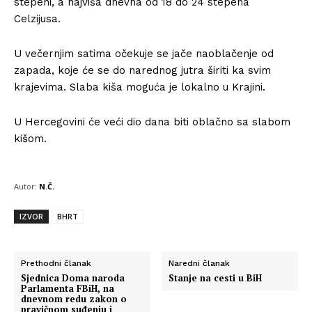
stepeni, a najviša dnevna od 18 do 24 stepena
Celzijusa.
U večernjim satima očekuje se jače naoblačenje od
zapada, koje će se do narednog jutra širiti ka svim
krajevima. Slaba kiša moguća je lokalno u Krajini.
U Hercegovini će veći dio dana biti oblačno sa slabom
kišom.
Autor:
N.Č.
IZVOR
BHRT
Prethodni članak
Naredni članak
Sjednica Doma naroda
Stanje na cesti u BiH
Parlamenta FBiH, na
dnevnom redu zakon o
pravičnom suđenju i