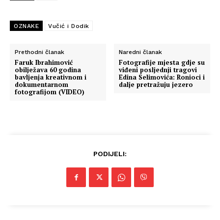
Info
OZNAKE
Vučić i Dodik
O nama
Prethodni članak
Naredni članak
Faruk Ibrahimović
Fotografije mjesta gdje su
Kontakt
obilježava 60 godina
viđeni posljednji tragovi
bavljenja kreativnom i
Edina Selimovića: Ronioci i
Impressum
dokumentarnom
dalje pretražuju jezero
fotografijom (VIDEO)
PODIJELI: