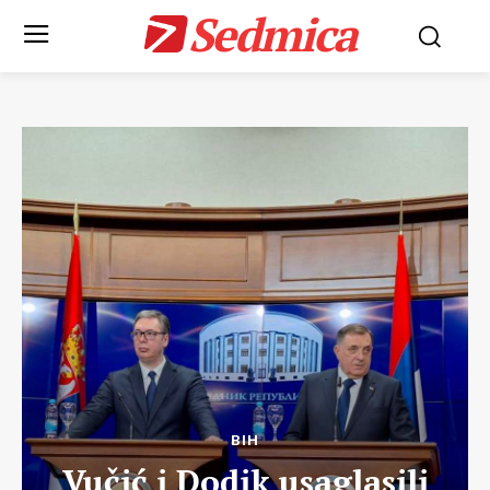
Sedmica
BIH
Vučić i Dodik usaglasili