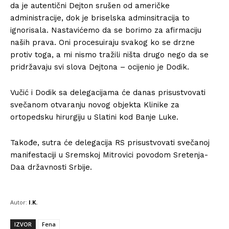
da je autentični Dejton srušen od američke
administracije, dok je briselska adminsitracija to
ignorisala. Nastavićemo da se borimo za afirmaciju
naših prava. Oni procesuiraju svakog ko se drzne
protiv toga, a mi nismo tražili ništa drugo nego da se
pridržavaju svi slova Dejtona – ocijenio je Dodik.
Vučić i Dodik sa delegacijama će danas prisustvovati
svečanom otvaranju novog objekta Klinike za
ortopedsku hirurgiju u Slatini kod Banje Luke.
Takođe, sutra će delegacija RS prisustvovati svečanoj
manifestaciji u Sremskoj Mitrovici povodom Sretenja-
Daa državnosti Srbije.
Autor:
I.K.
IZVOR
Fena