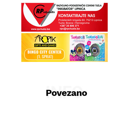
INFO
Povezano