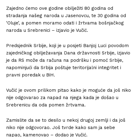
Zajedno ćemo ove godine obilježiti 80 godina od
stradanja našeg naroda u Jasenovcu, te 30 godina od
‘Oluje’, a pomen moramo odati i žrtvama bošnjačkog
naroda u Srebrenici – izjavio je Vučić.
Predsjednik Srbije, koji je u posjeti Banjoj Luci povodom
zajedničkog obilježavanja Dana državnosti Srbije, izjavio
je da RS može da računa na podršku i pomoć Srbije,
napominjući da Srbija poštuje teritorijalni integritet i
pravni poredak u BiH.
Vučić je ovom prilikom pitao kako je moguće da još niko
nije odgovarao za napad na njega kada je došao u
Srebrenicu da oda pomen žrtvama.
Zamislite da se to desilo u nekoj drugoj zemlji i da još
niko nije odgovorao. Još tvrde kako sam ja sebe
napao, kamenovao – dodao je Vučić.