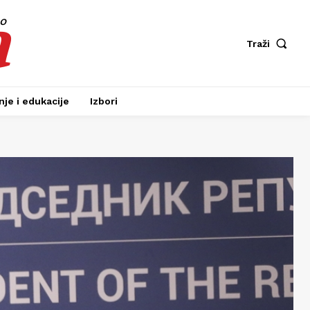
a
fo
Traži
je i edukacije
Izbori