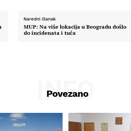
Naredni članak
h
MUP: Na više lokacija u Beogradu došlo
do incidenata i tuča
INFO
Povezano