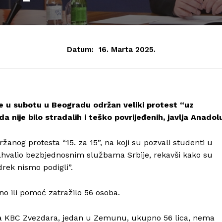
Datum:
16. Marta 2025.
 je u subotu u Beogradu održan veliki protest “uz
da nije bilo stradalih i teško povrijeđenih, javlja Anadol
žanog protesta “15. za 15”, na koji su pozvali studenti u
zahvalio bezbjednosnim službama Srbije, rekavši kako su
drek nismo podigli”.
no ili pomoć zatražilo 56 osoba.
na KBC Zvezdara, jedan u Zemunu, ukupno 56 lica, nema