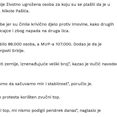
ije životno ugrožena osoba za koju su se plašili da je u
 Nikole Pašića.
 jer su činile krivično djelo protiv imovine, kako drugih
licajce i zbog napada na druga lica.
 bilo 88.000 osoba, a MUP-a 107.000. Dodao je da je
josti Srbije.
sti zemlje, iznenađujuće veliki broj”, kazao je Vučić navode
mo da sačuvamo mir i stabilnost”, poručio je.
Info
 protesta korišten zvučni top.
 top, mi nismo podigli pendrek danas”, naglasio je
O nama