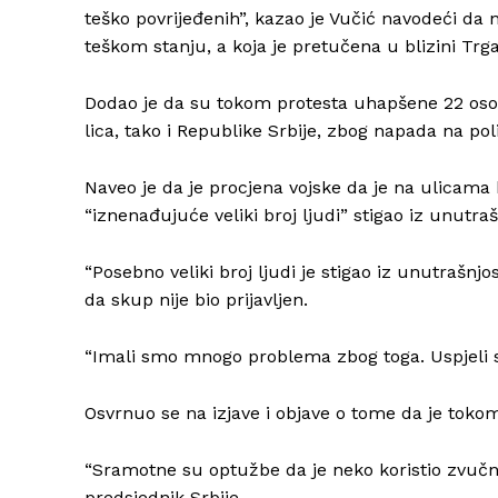
teško povrijeđenih”, kazao je Vučić navodeći da n
teškom stanju, a koja je pretučena u blizini Trga
Dodao je da su tokom protesta uhapšene 22 osobe
lica, tako i Republike Srbije, zbog napada na po
Naveo je da je procjena vojske da je na ulicama
“iznenađujuće veliki broj ljudi” stigao iz unutrašn
“Posebno veliki broj ljudi je stigao iz unutrašnjo
da skup nije bio prijavljen.
“Imali smo mnogo problema zbog toga. Uspjeli s
Osvrnuo se na izjave i objave o tome da je tokom
“Sramotne su optužbe da je neko koristio zvučni
predsjednik Srbije.