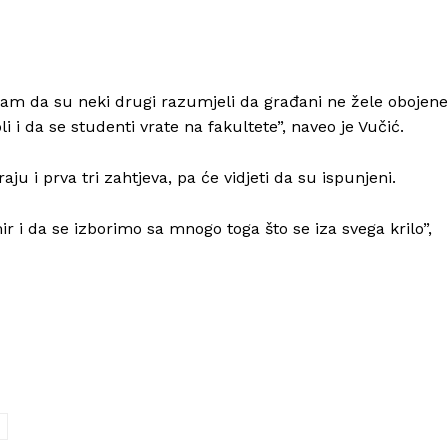
Kontakt
Impressum
m da su neki drugi razumjeli da građani ne žele obojene
i i da se studenti vrate na fakultete”, naveo je Vučić.
ju i prva tri zahtjeva, pa će vidjeti da su ispunjeni.
r i da se izborimo sa mnogo toga što se iza svega krilo”,