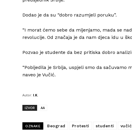
Dodao je da su “dobro razumjeli poruku”.
“I morat ćemo sebe da mijenjamo, mada se nada
revolucije. Od značaja je da nam djeca idu u škol
Pozvao je studente da bez pritiska dobro analizira
“Pobijedila je Srbija, uspjeli smo da sačuvamo mi
naveo je Vučić.
Autor:
I.K.
IZVOR
AA
Beograd
Protesti
studenti
vučić
OZNAKE