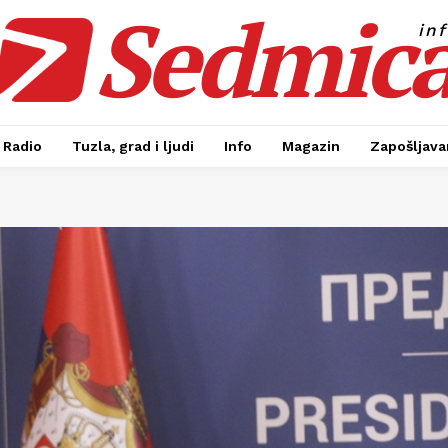
Sedmic
in
Radio
Tuzla, grad i ljudi
Info
Magazin
Zapošljavan