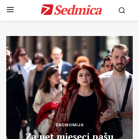
Sedmica
EKONOMIJA
Za pet mjeseci našu