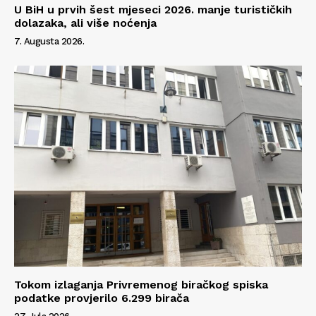
U BiH u prvih šest mjeseci 2026. manje turističkih
O nama
dolazaka, ali više noćenja
Kontakt
7. Augusta 2026.
Impressum
Tokom izlaganja Privremenog biračkog spiska
podatke provjerilo 6.299 birača