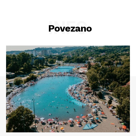
INFO
Povezano
Info