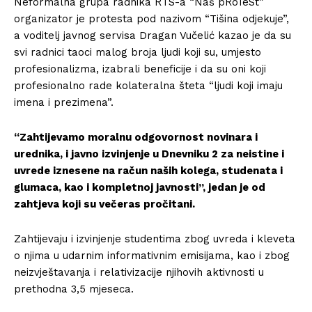
Neformalna grupa radnika RTS-a “Naš pRoTeSt”
organizator je protesta pod nazivom “Tišina odjekuje”,
a voditelj javnog servisa Dragan Vučelić kazao je da su
svi radnici taoci malog broja ljudi koji su, umjesto
profesionalizma, izabrali beneficije i da su oni koji
profesionalno rade kolateralna šteta “ljudi koji imaju
imena i prezimena”.
“Zahtijevamo moralnu odgovornost novinara i
urednika, i javno izvinjenje u Dnevniku 2 za neistine i
uvrede iznesene na račun naših kolega, studenata i
glumaca, kao i kompletnoj javnosti”, jedan je od
zahtjeva koji su večeras pročitani.
Zahtijevaju i izvinjenje studentima zbog uvreda i kleveta
o njima u udarnim informativnim emisijama, kao i zbog
neizvještavanja i relativizacije njihovih aktivnosti u
prethodna 3,5 mjeseca.