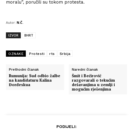
moralu”, poručili su tokom protesta.
Autor:
N.Č.
IZVOR
BHRT
OZNAKE
Protesti
rts
Srbija
Prethodni članak
Naredni članak
Rumunija: Sud odbio žalbe
Šmit i Bećirović
na kandidaturu Kalina
razgovarali o tekućim
Đorđeskua
dešavanjima u zemlji i
mogućim rješenjima
PODIJELI: