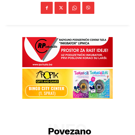
INFO
Povezano