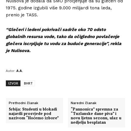
Nulisova je dodala da SMO procjenjuje da su glečeri od
1975. godine izgubili više 9.000 milijardi tona leda,
prenio je TASS.
“Glečeri i ledeni pokrivači sadrže oko 70 odsto
globalnih resursa vode, tako da očigledno povlačenje
glečera iscrpljuje tu vodu za buduće generacije”, rekla
je Nulisova.
Autor:
A.A.
IZVOR
BHRT
Prethodni članak
Naredni članak
Srbija: Studenti u blokadi
“Pannonica” spremna za
najavili prosvjede pod
“Tuzlanske dane piva” i
nazivom “Hoćemo izbore”
novu ljetnu sezonu, ulaz u
nedjelju besplatan