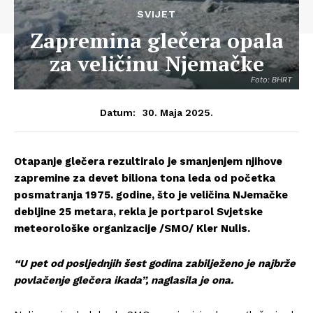
SVIJET
Zapremina glečera opala
za veličinu Njemačke
Foto: BHRT
30. Maja 2025.
Datum:
Otapanje glečera rezultiralo je smanjenjem njihove
zapremine za devet biliona tona leda od početka
posmatranja 1975. godine, što je veličina NJemačke
debljine 25 metara, rekla je portparol Svjetske
meteorološke organizacije /SMO/ Kler Nulis.
“U pet od posljednjih šest godina zabilježeno je najbrže
povlačenje glečera ikada”, naglasila je ona.