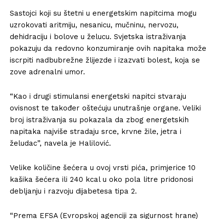
Sastojci koji su štetni u energetskim napitcima mogu
uzrokovati aritmiju, nesanicu, mučninu, nervozu,
dehidraciju i bolove u želucu. Svjetska istraživanja
pokazuju da redovno konzumiranje ovih napitaka može
iscrpiti nadbubrežne žlijezde i izazvati bolest, koja se
zove adrenalni umor.
“Kao i drugi stimulansi energetski napitci stvaraju
ovisnost te također oštećuju unutrašnje organe. Veliki
broj istraživanja su pokazala da zbog energetskih
napitaka najviše stradaju srce, krvne žile, jetra i
želudac”, navela je Halilović.
Velike količine šećera u ovoj vrsti pića, primjerice 10
kašika šećera ili 240 kcal u oko pola litre pridonosi
debljanju i razvoju dijabetesa tipa 2.
“Prema EFSA (Evropskoj agenciji za sigurnost hrane)