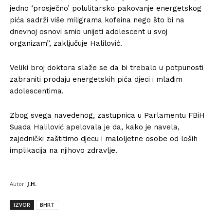
jedno ‘prosječno’ polulitarsko pakovanje energetskog
pića sadrži više miligrama kofeina nego što bi na
dnevnoj osnovi smio unijeti adolescent u svoj
organizam”, zaključuje Halilović.
Veliki broj doktora slaže se da bi trebalo u potpunosti
zabraniti prodaju energetskih pića djeci i mlađim
adolescentima.
Zbog svega navedenog, zastupnica u Parlamentu FBiH
Suada Halilović apelovala je da, kako je navela,
zajednički zaštitimo djecu i maloljetne osobe od loših
implikacija na njihovo zdravlje.
Autor:
J.H.
IZVOR
BHRT