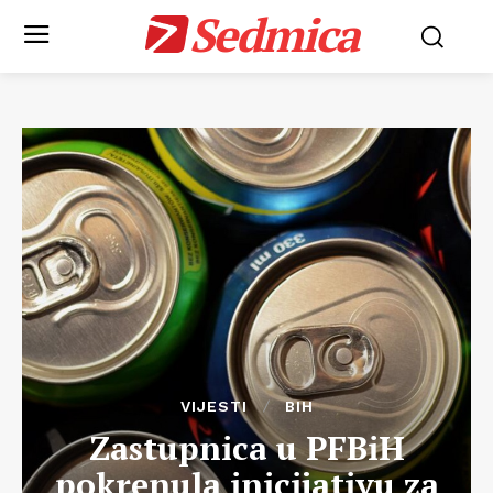
Sedmica
VIJESTI
BIH
Zastupnica u PFBiH
pokrenula inicijativu za