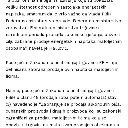
“S obzirom na mnoga istraživanja koja su pokazala
veliku štetnost određenih sastojaka energetskih
napitaka, smatram da je vrlo važno da Vlada FBiH,
Federalno ministarstvo pravde, Federalno ministarstvo
zdravstva i Federalno ministarstvo trgovine u
narednom periodu pronađu zakonsko rješenje, a sve u
cilju zabrane prodaje energetskih napitaka maloljetnim
osobama”, navela je Halilović.
Postojećim Zakonom u unutrašnjoj trgovini u FBiH nije
definisana zabrana prodaje ovih napitaka maloljetnim
licima.
Naime, postojećim Zakonom u unutrašnjoj trgovini u
FBiH u članu 48 (prodaja roba putem automata) stav
(3) navedeno je “Zabranjuje se prodaja alkoholnih pića,
duhanskih proizvoda i drugih proizvoda koji su zakonski
ograničeni za prodaju maloljetnim licima koja se
obavlja u trgovini na malo izvan prodajnih objekata na