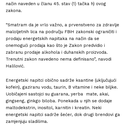
način naveden u članu 45. stav (1) tačka h) ovog
zakona.
“Smatram da je vrlo važno, a prvenstveno za zdravlje
maloljetnih lica na području FBiH zakonski ograničiti i
prodaju energetskih napitaka na način da se
onemogući prodaja kao što je Zakon predvidio i
zabranu prodaje alkohola i duhanskih proizvoda.
Trenutni zakon navedeno nema definisano”, navodi
Halilović.
Energetski napitci obično sadrže ksantine (uključujući
kofein), gaziranu vodu, taurin, B vitamine i neke biljke.
Uobičajeni sastojci su guarana, yerba mate, akai,
gingseng, ginkgo biloba. Ponekada u njih se dodaje
maltodekstrin, inositol, karnitin i kreatin. Neki
energetski napitci sadrže šećer, dok drugi brendovi ga
zamjenjuju sladilima.