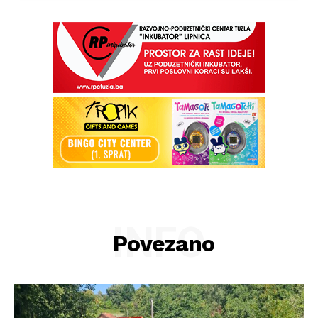
INFO
Povezano