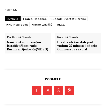
Autor:
I.K.
OZNAKE
Franjo Bosanac
Gudački kvartet Serene
HKD Napredak
Marko Zavišić
Tuzla
Prethodni članak
Naredni članak
Naučni skup posvećen
Hrvat zadržao dah pod
istraživačkom radu
vodom 29 minuta i oborio
Rusmira Djedovića(VIDEO)
Guinnessov rekord
PODIJELI: