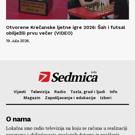
Otvorene Krečanske ljetne igre 2026: Šah i futsal
obilježili prvu večer (VIDEO)
19. Jula 2026.
Sedmica
info
Vijesti
Televizija
Radio
Tuzla, grad i ljudi
Info
Magazin
Zapošljavanje i edukacije
Izbori
O nama
Lokalna smo radio televizija na koju se računa u realizaciji
programa i obilježavanja značajnih datuma iz prošlosti