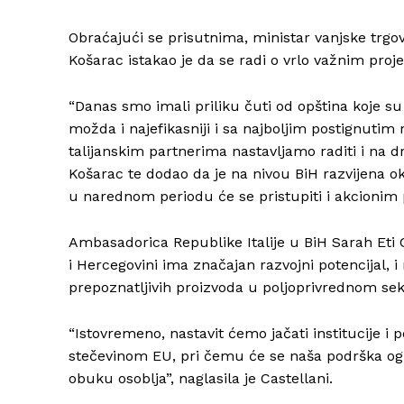
Obraćajući se prisutnima, ministar vanjske trg
Košarac istakao je da se radi o vrlo važnim pro
“Danas smo imali priliku čuti od opština koje su 
možda i najefikasniji i sa najboljim postignuti
talijanskim partnerima nastavljamo raditi i na dr
Košarac te dodao da je na nivou BiH razvijena okv
u narednom periodu će se pristupiti i akcionim 
Ambasadorica Republike Italije u BiH Sarah Eti C
i Hercegovini ima značajan razvojni potencijal, i 
prepoznatljivih proizvoda u poljoprivrednom sekt
“Istovremeno, nastavit ćemo jačati institucije 
stečevinom EU, pri čemu će se naša podrška ogle
obuku osoblja”, naglasila je Castellani.