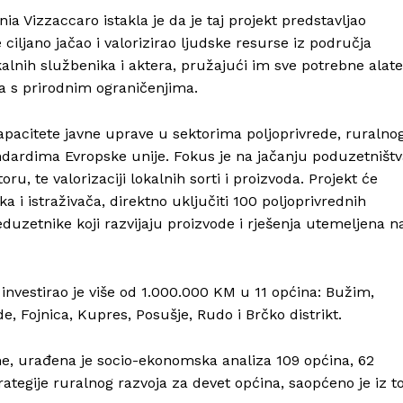
a Vizzaccaro istakla je da je taj projekt predstavljao
Impressum
e ciljano jačao i valorizirao ljudske resurse iz područja
alnih službenika i aktera, pružajući im sve potrebne alate
a s prirodnim ograničenjima.
 kapacitete javne uprave u sektorima poljoprivrede, ruralno
tandardima Evropske unije. Fokus je na jačanju poduzetništ
 te valorizaciji lokalnih sorti i proizvoda. Projekt će
 i istraživača, direktno uključiti 100 poljoprivrednih
duzetnike koji razvijaju proizvode i rješenja utemeljena n
 investirao je više od 1.000.000 KM u 11 općina: Bužim,
e, Fojnica, Kupres, Posušje, Rudo i Brčko distrikt.
e, urađena je socio-ekonomska analiza 109 općina, 62
rategije ruralnog razvoja za devet općina, saopćeno je iz t