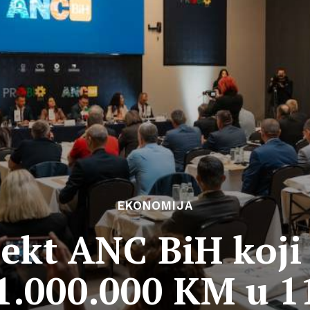
EKONOMIJA
ekt ANC BiH koji 
 1.000.000 KM u 1