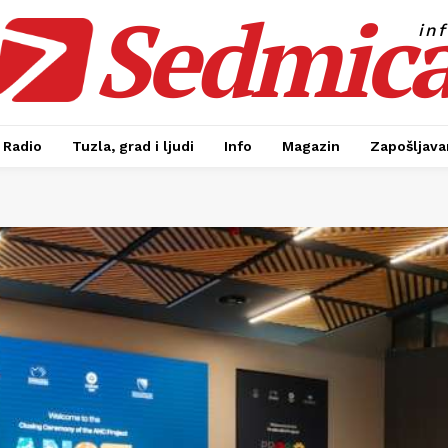
Sedmic
in
Radio
Tuzla, grad i ljudi
Info
Magazin
Zapošljavan