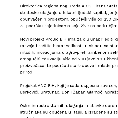
Direktorica regionalnog ureda AICS Tirana Stefani
strateško ulaganje u lokalni ljudski kapital, jer j
obuhvaćenih projektom, obučivši više od 250 lok
za podršku zajednicama koje žive na područjim
Novi projekt ProBio BiH ima za cilj unaprijediti
razvoja i zaštite bioraznolikosti, u skladu sa s
mladih, inovacijama u agro-prehrambenom sektoru,
omogućiti edukaciju više od 200 javnih službenika
proizvođača, te podržati start-upove i mlade pre
prirodi.
Projekat ANC BiH, koji je sada uspješno završen,
Berkovići, Bratunac, Donji Žabar, Glamoč, Goražd
Osim infrastrukturnih ulaganja i nabavke oprem
stručnjaka su obučena u Italiji, a izrađene su st