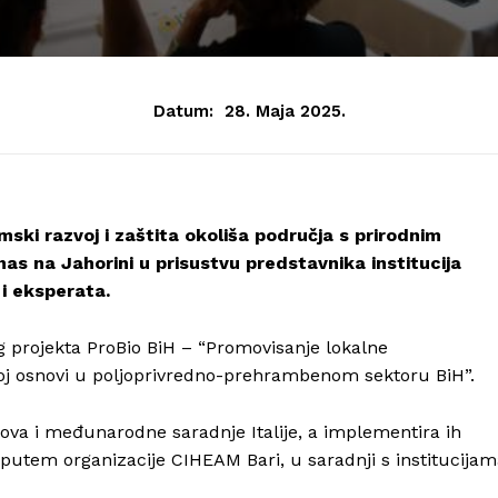
Datum:
28. Maja 2025.
ski razvoj i zaštita okoliša područja s prirodnim
nas na Jahorini u prisustvu predstavnika institucija
i eksperata.
g projekta ProBio BiH – “Promovisanje lokalne
dnoj osnovi u poljoprivredno-prehrambenom sektoru BiH”.
lova i međunarodne saradnje Italije, a implementira ih
 putem organizacije CIHEAM Bari, u saradnji s institucija