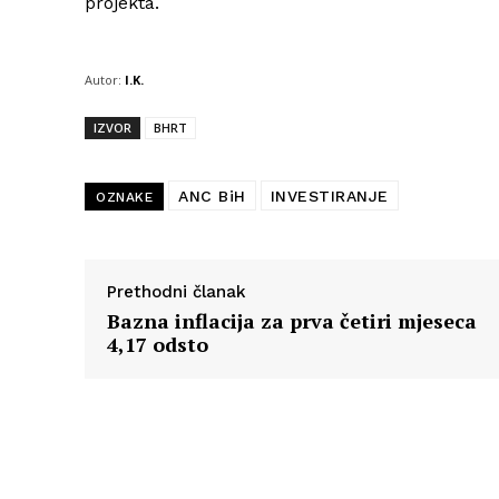
projekta.
Autor:
I.K.
IZVOR
BHRT
ANC BiH
INVESTIRANJE
OZNAKE
Prethodni članak
Bazna inflacija za prva četiri mjeseca
4,17 odsto