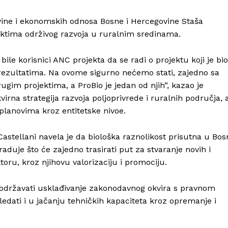
ovine i ekonomskih odnosa Bosne i Hercegovine Staša
jektima održivog razvoja u ruralnim sredinama.
bile korisnici ANC projekta da se radi o projektu koji je bio
m rezultatima. Na ovome sigurno nećemo stati, zajedno sa
ugim projektima, a ProBio je jedan od njih”, kazao je
irna strategija razvoja poljoprivrede i ruralnih područja, 
planovima kroz entitetske nivoe.
astellani navela je da biološka raznolikost prisutna u Bos
raduje što će zajedno trasirati put za stvaranje novih i
oru, kroz njihovu valorizaciju i promociju.
Info
i podržavati usklađivanje zakonodavnog okvira s pravnom
dati i u jačanju tehničkih kapaciteta kroz opremanje i
O nama
Kontakt