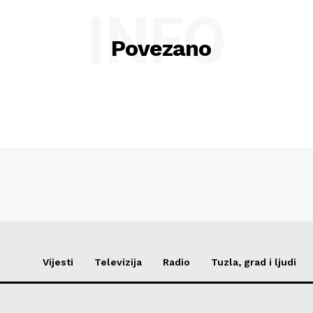
INFO
Povezano
Vijesti
Televizija
Radio
Tuzla, grad i ljudi