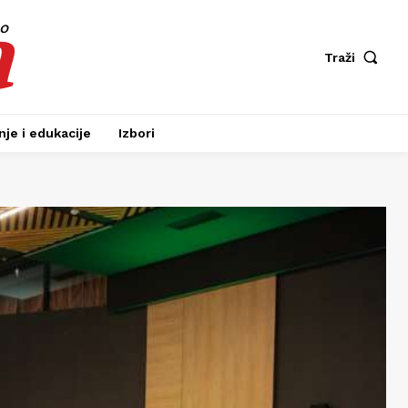
a
fo
Traži
je i edukacije
Izbori