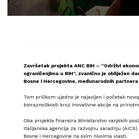
Završetak projekta ANC BiH – “Održivi ekonom
ograničenjima u BiH”, zvanično je obilježen da
Bosne i Hercegovine, međunarodnih partnera 
Tom prilikom ujedno je najavljen i početak novo
bioraznolikosti kroz inovativne akcije na priro
Oba projekta finansira Ministarstvo vanjskih pos
Italijanska agencija za razvojnu saradnju (AICS)
Bosne i Hercegovine na svim nivoima vlasti.