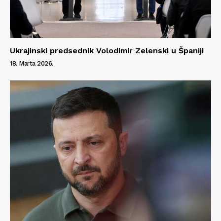
Info
O nama
Kontakt
Ukrajinski predsednik Volodimir Zelenski u Španiji
Impressum
18. Marta 2026.