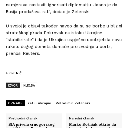
namjerava nastaviti ignorisati diplomatiju. Jasno je da
Rusija produžava rat”, dodao je Zelenski.
U svojoj je objavi također naveo da su se borbe u blizini
strateškog grada Pokrovsk na istoku Ukrajine
“stabilizirale” i da je Ukrajina uspješno upotrijebila novu
raketu dugog dometa domaće proizvodnje u borbi,
prenosi Reuters.
Autor:
N.Č.
IZVOR
KLIX.BA
OZNAKE
rat u ukrajini
Volodimir Zelenski
Prethodni članak
Naredni članak
BIA privela crnogorskog
Marko Bošnjak otkrio da