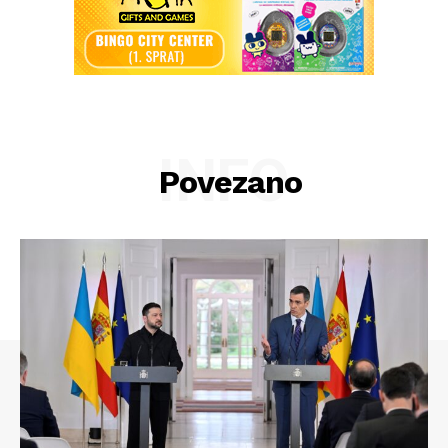
INFO
Povezano