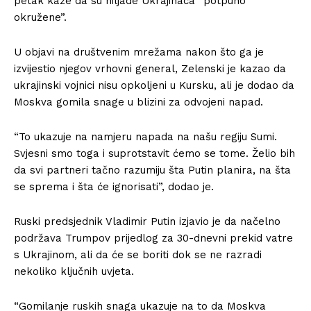
petak kaže da su hiljade Ukrajinaca “potpuno
okružene”.
U objavi na društvenim mrežama nakon što ga je
izvijestio njegov vrhovni general, Zelenski je kazao da
ukrajinski vojnici nisu opkoljeni u Kursku, ali je dodao da
Moskva gomila snage u blizini za odvojeni napad.
“To ukazuje na namjeru napada na našu regiju Sumi.
Svjesni smo toga i suprotstavit ćemo se tome. Želio bih
da svi partneri tačno razumiju šta Putin planira, na šta
se sprema i šta će ignorisati”, dodao je.
Ruski predsjednik Vladimir Putin izjavio je da načelno
podržava Trumpov prijedlog za 30-dnevni prekid vatre
s Ukrajinom, ali da će se boriti dok se ne razradi
nekoliko ključnih uvjeta.
“Gomilanje ruskih snaga ukazuje na to da Moskva