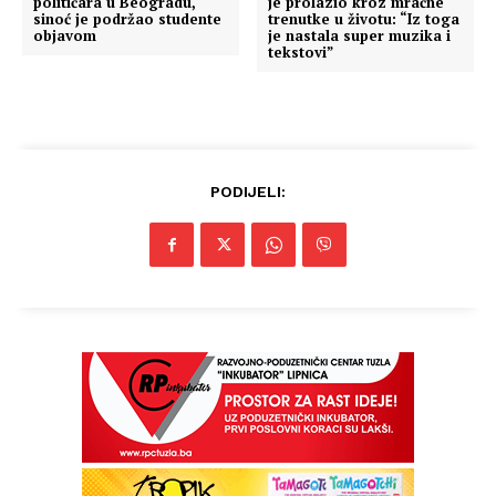
političara u Beogradu,
je prolazio kroz mračne
sinoć je podržao studente
trenutke u životu: “Iz toga
objavom
je nastala super muzika i
tekstovi”
PODIJELI: