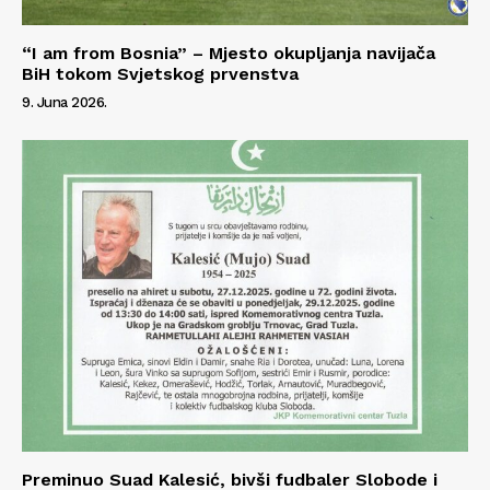
Info
O nama
“I am from Bosnia” – Mjesto okupljanja navijača
BiH tokom Svjetskog prvenstva
Kontakt
9. Juna 2026.
Impressum
Preminuo Suad Kalesić, bivši fudbaler Slobode i