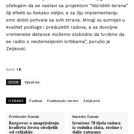
očekujem da se nastavi sa projektom “hibridnih terena”
čiji efekti su itekako vidljivi, a za čiju implementaciju
smo dobili pohvale sa svih strana. Mnogi su sumnjali u
kvalitet podloge i preduzetih radova, a sa dovoljne
vremenske distance možemo slobodno da tvrdimo da
se radilo o neutemeljenim kritikama”, poručio je
Zeljković.
Autor:
I.K.
IZVOR
Vijesti.ba
OZNAKE
Fudbal
Fudbalski tereni
Zeljković
Prethodni članak
Naredni članak
Razgovor o unaprjeđenju
Izvučeno 78 tijela rudara
kvaliteta života oboljelih
iz rudnika zlata, stotine i
od celijakije
dalje zatrpano