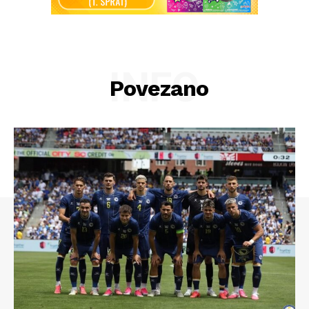
INFO
Povezano