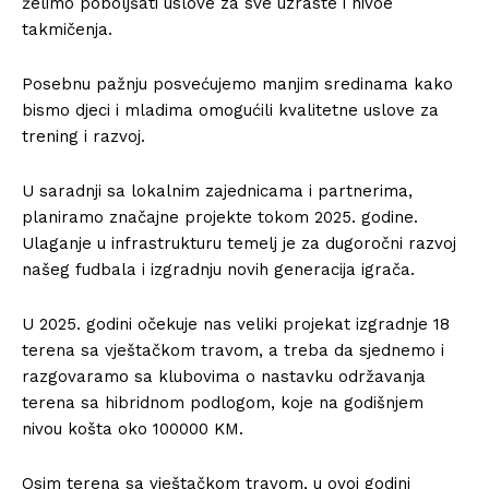
želimo poboljšati uslove za sve uzraste i nivoe
takmičenja.
Posebnu pažnju posvećujemo manjim sredinama kako
bismo djeci i mladima omogućili kvalitetne uslove za
trening i razvoj.
U saradnji sa lokalnim zajednicama i partnerima,
planiramo značajne projekte tokom 2025. godine.
Ulaganje u infrastrukturu temelj je za dugoročni razvoj
našeg fudbala i izgradnju novih generacija igrača.
U 2025. godini očekuje nas veliki projekat izgradnje 18
terena sa vještačkom travom, a treba da sjednemo i
razgovaramo sa klubovima o nastavku održavanja
terena sa hibridnom podlogom, koje na godišnjem
nivou košta oko 100000 KM.
Osim terena sa vještačkom travom, u ovoj godini