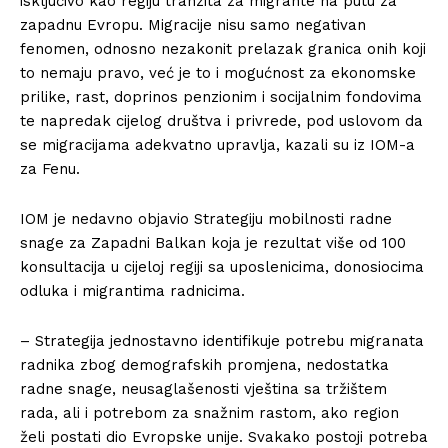
isključivo kao regiju tranzita za migrante na putu za
zapadnu Evropu. Migracije nisu samo negativan
fenomen, odnosno nezakonit prelazak granica onih koji
to nemaju pravo, već je to i mogućnost za ekonomske
prilike, rast, doprinos penzionim i socijalnim fondovima
te napredak cijelog društva i privrede, pod uslovom da
se migracijama adekvatno upravlja, kazali su iz IOM-a
za Fenu.
IOM je nedavno objavio Strategiju mobilnosti radne
snage za Zapadni Balkan koja je rezultat više od 100
konsultacija u cijeloj regiji sa uposlenicima, donosiocima
odluka i migrantima radnicima.
– Strategija jednostavno identifikuje potrebu migranata
radnika zbog demografskih promjena, nedostatka
radne snage, neusaglašenosti vještina sa tržištem
rada, ali i potrebom za snažnim rastom, ako region
želi postati dio Evropske unije. Svakako postoji potreba