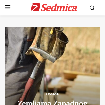
Sedmica
REGION
Zemljama Zapadnog