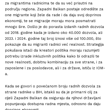
za migrantima radnicima te da su već prisutni na
području regiona. Zapadni Balkan postaje odredište za
one migrante koji žele da rade i da daju svoj doprinos
ekonomiji, te se migracije moraju mora posmatrati
mnogo šire. Došlo je do porasta izdanih radnih dozvola
od 2018. godine kada je izdano oko 40.000 dozvola, ali
2023. i 2024. godine taj broj iznosi više od 100.000, što
pokazuje da su migranti radnici već realnost. Strategija
pokušava istaći da kreatori politika moraju razumjeti
potrebu izrade inkluzivnih politika kako bi odrazili te
nove realnosti, dobitnu kombinaciju za sve strane, i za
zaposlene i za poslodavce, ali i za države, ističu iz IOM-
a.
Kada se govori o povećanom broju radnih dozvola za
strane radnike u BiH, istakli su da je primarni cilj za
cijeli Zapadni Balkan da osiguraju da njihovi državljani
popunjavaju dostupna radna mjesta, odnosno da daju
doprinos ekonomiji.