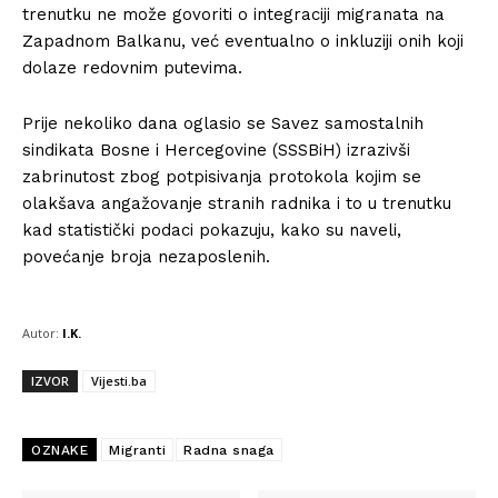
trenutku ne može govoriti o integraciji migranata na
Zapadnom Balkanu, već eventualno o inkluziji onih koji
dolaze redovnim putevima.
Prije nekoliko dana oglasio se Savez samostalnih
sindikata Bosne i Hercegovine (SSSBiH) izrazivši
zabrinutost zbog potpisivanja protokola kojim se
olakšava angažovanje stranih radnika i to u trenutku
kad statistički podaci pokazuju, kako su naveli,
povećanje broja nezaposlenih.
Autor:
I.K.
IZVOR
Vijesti.ba
OZNAKE
Migranti
Radna snaga