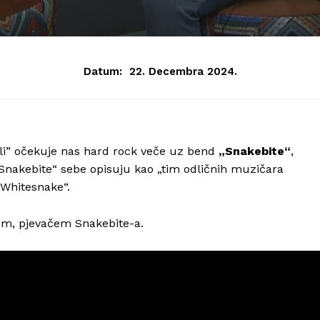
Datum:
22. Decembra 2024.
zli” očekuje nas hard rock veče uz bend
„Snakebite“
,
 „Snakebite“ sebe opisuju kao „tim odličnih muzičara
 Whitesnake“.
em, pjevačem Snakebite-a.