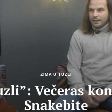
ZIMA U TUZLI
zli”: Večeras ko
Snakebite