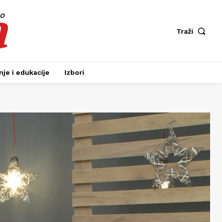
a
fo
Traži
je i edukacije
Izbori