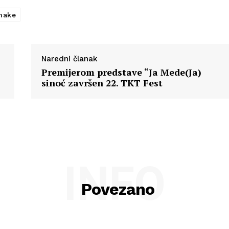
nake
Naredni članak
Premijerom predstave “Ja Mede(Ja)
sinoć završen 22. TKT Fest
INFO
Povezano