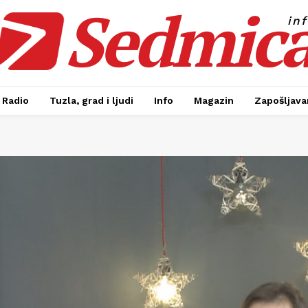
Sedmic
in
Radio
Tuzla, grad i ljudi
Info
Magazin
Zapošljavan