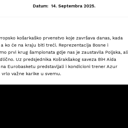
Datum:
14. Septembra 2025.
ropsko košarkaško prvenstvo koje završava danas, kada
a ko će na kraju biti treći. Reprezentacija Bosne i
smo prvi krug šampionata gdje nas je zaustavila Poljska, al
 odlično. Uz predsjednika Košrakšakog saveza BiH Aida
 na Eurobasketu predstavljali i kondicioni trener Azur
 i vrlo važne karike u svemu.
Info
O nama