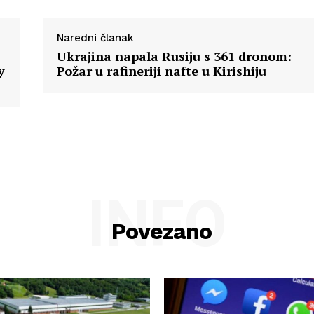
Naredni članak
Ukrajina napala Rusiju s 361 dronom:
y
Požar u rafineriji nafte u Kirishiju
INFO
Povezano