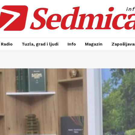
Sedmic
in
Radio
Tuzla, grad i ljudi
Info
Magazin
Zapošljavan