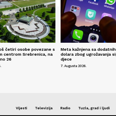
oš četiri osobe povezane s
Meta kažnjena sa dodatnih
m centrom Srebrenica, na
dolara zbog ugrožavanja s
pno 26
djece
.
7. Augusta 2026.
Vijesti
Televizija
Radio
Tuzla, grad i ljudi