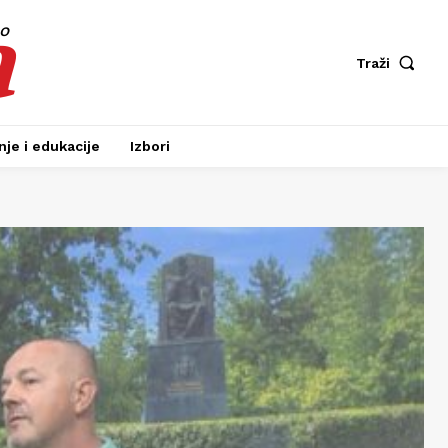
a
fo
Traži
je i edukacije
Izbori