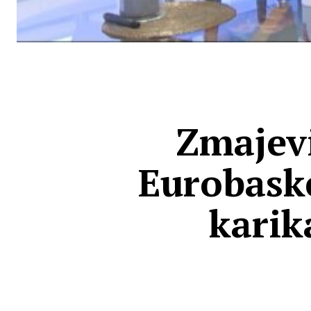
Zmajevi
Eurobask
karik