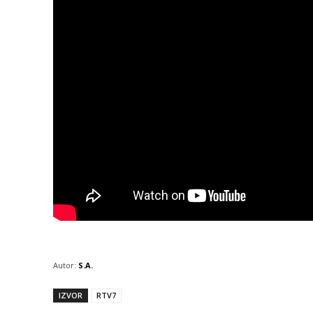
Autor:
S.A.
IZVOR
RTV7