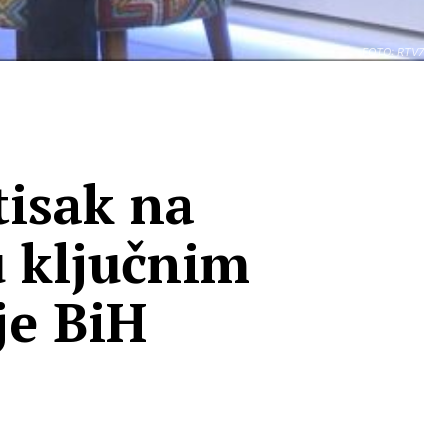
FOTO: RTV7
tisak na
 ključnim
je BiH