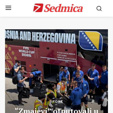
Sedmica
SPORT
“Zmajevi” otputovali u