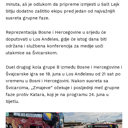
minuta, ali je odlukom da pripreme izmjesti u Salt Lejk
Sitiju dodatno zaštitio ekipu pred jedan od najvažnijih
susreta grupne faze.
Reprezentacija Bosne i Hercegovine u srijedu će
doputovati u Los Anđeles, gdje će istog dana biti
održana i službena konferencija za medije uoči
utakmice sa Švicarskom.
Duel drugog kola grupe B između Bosne i Hercegovine i
Švajcarske igra se 18. juna u Los Anđelesu od 21 sat po
vremenu u Bosni i Hercegovini. Nakon susreta sa
Švicarcima, „Zmajeve“ očekuje i posljednji meč grupne
faze protiv Katara, koji je na programu 24. juna u
Sijetlu.