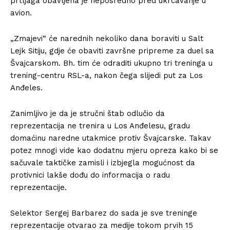
prtljaga obavljena je neposredno pred ukrcavanje u
avion.
„Zmajevi“ će narednih nekoliko dana boraviti u Salt
Lejk Sitiju, gdje će obaviti završne pripreme za duel sa
Švajcarskom. Bh. tim će odraditi ukupno tri treninga u
trening-centru RSL-a, nakon čega slijedi put za Los
Anđeles.
Zanimljivo je da je stručni štab odlučio da
reprezentacija ne trenira u Los Anđelesu, gradu
domaćinu naredne utakmice protiv Švajcarske. Takav
potez mnogi vide kao dodatnu mjeru opreza kako bi se
sačuvale taktičke zamisli i izbjegla mogućnost da
protivnici lakše dođu do informacija o radu
reprezentacije.
Selektor Sergej Barbarez do sada je sve treninge
reprezentacije otvarao za medije tokom prvih 15