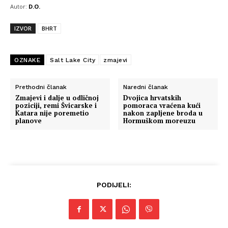
Autor:
D.O.
IZVOR
BHRT
OZNAKE
Salt Lake City
zmajevi
Prethodni članak
Naredni članak
Zmajevi i dalje u odličnoj
Dvojica hrvatskih
poziciji, remi Švicarske i
pomoraca vraćena kući
Katara nije poremetio
nakon zapljene broda u
planove
Hormuškom moreuzu
PODIJELI: