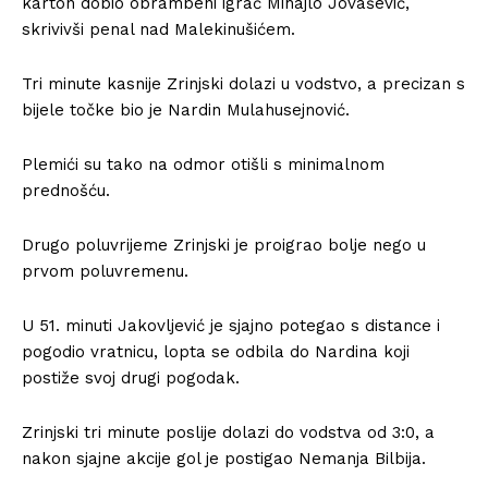
karton dobio obrambeni igrač Mihajlo Jovašević,
skrivivši penal nad Malekinušićem.
Tri minute kasnije Zrinjski dolazi u vodstvo, a precizan s
bijele točke bio je Nardin Mulahusejnović.
Plemići su tako na odmor otišli s minimalnom
prednošću.
Drugo poluvrijeme Zrinjski je proigrao bolje nego u
prvom poluvremenu.
U 51. minuti Jakovljević je sjajno potegao s distance i
pogodio vratnicu, lopta se odbila do Nardina koji
postiže svoj drugi pogodak.
Zrinjski tri minute poslije dolazi do vodstva od 3:0, a
nakon sjajne akcije gol je postigao Nemanja Bilbija.