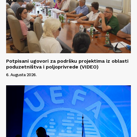
Info
O nama
Kontakt
Impressum
Potpisani ugovori za podršku projektima iz oblasti
poduzetništva i poljoprivrede (VIDEO)
6. Augusta 2026.