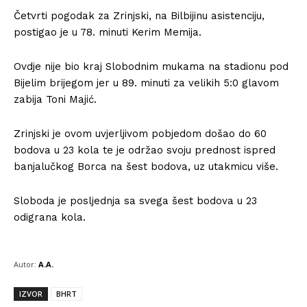
Četvrti pogodak za Zrinjski, na Bilbijinu asistenciju,
postigao je u 78. minuti Kerim Memija.
Ovdje nije bio kraj Slobodnim mukama na stadionu pod
Bijelim brijegom jer u 89. minuti za velikih 5:0 glavom
zabija Toni Majić.
Zrinjski je ovom uvjerljivom pobjedom došao do 60
bodova u 23 kola te je održao svoju prednost ispred
banjalučkog Borca na šest bodova, uz utakmicu više.
Sloboda je posljednja sa svega šest bodova u 23
odigrana kola.
Autor:
A.A.
IZVOR
BHRT