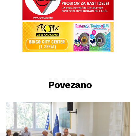
INFO
Povezano