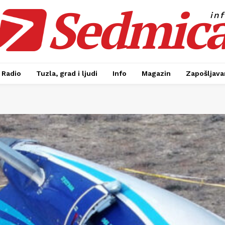
Sedmic
in
Radio
Tuzla, grad i ljudi
Info
Magazin
Zapošljavan