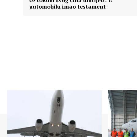
će tokom svog čina umrijeti: U
automobilu imao testament