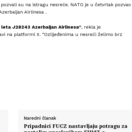
 pozvali su na istragu nesreće. NATO je u četvrtak pozvao
erbaijan Airlinesa .
a leta J28243 Azerbaijan Airlinesa”
, rekla je
Info
vi na platformi X. “Ozlijeđenima u nesreći želimo brz
O nama
Kontakt
Impressum
Naredni članak
Pripadnici FUCZ nastavljaju potragu za