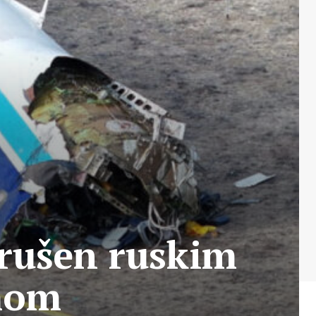
srušen ruskim
mom