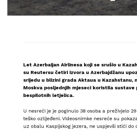
Let Azerbaijan Airlinesa koji se srušio u Kaza
su Reutersu četiri izvora u Azerbajdžanu upo
srijedu u blizini grada Aktaua u Kazahstanu, 
Moskva posljednjih mjeseci koristila sustave
bespilotnih letjelica.
U nesreći je je poginulo 38 osoba a preživjelo 29
teško ozlijeđeni. Videosnimke nesreće su pokaza
uz obalu Kaspijskog jezera, ne uspjevši stići do