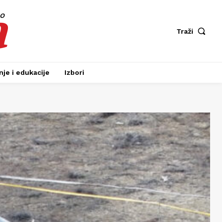
a
fo
Traži
je i edukacije
Izbori