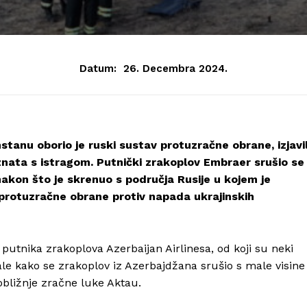
Datum:
26. Decembra 2024.
hstanu oborio je ruski sustav protuzračne obrane, izjavi
znata s istragom. Putnički zrakoplov Embraer srušio se
nakon što je skrenuo s područja Rusije u kojem je
 protuzračne obrane protiv napada ukrajinskih
 putnika zrakoplova Azerbaijan Airlinesa, od koji su neki
le kako se zrakoplov iz Azerbajdžana srušio s male visine
 obližnje zračne luke Aktau.