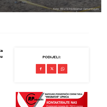
Foto: REUTERS/Azamat Sarsenbayev
la
 u
PODIJELI: