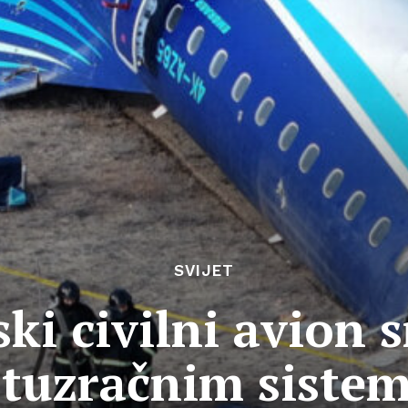
SVIJET
ki civilni avion 
otuzračnim siste