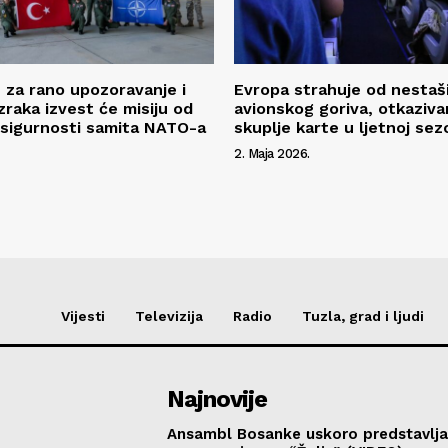
n za rano upozoravanje i
Evropa strahuje od nestaš
zraka izvest će misiju od
avionskog goriva, otkazivan
i sigurnosti samita NATO-a
skuplje karte u ljetnoj sez
2. Maja 2026.
Vijesti
Televizija
Radio
Tuzla, grad i ljudi
Najnovije
Ansambl Bosanke uskoro predstavlja