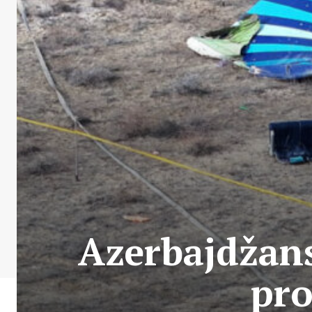
Azerbajdžans
pr