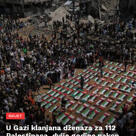
SVIJET
U Gazi klanjana dženaza za 112
Palestinaca, dvije godine nakon