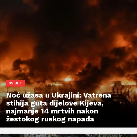
SVIJET
Noć užasa u Ukrajini: Vatrena
stihija guta dijelove Kijeva,
najmanje 14 mrtvih nakon
žestokog ruskog napada