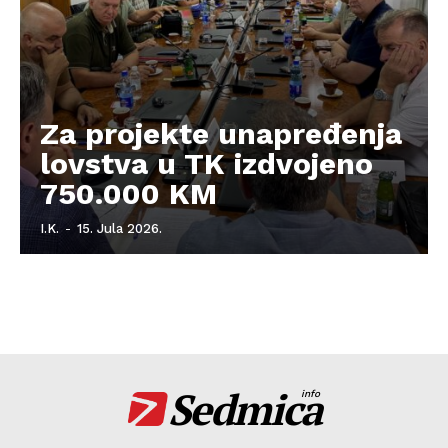
Za projekte unapređenja
lovstva u TK izdvojeno
750.000 KM
I.K.
-
15. Jula 2026.
Sedmica
info