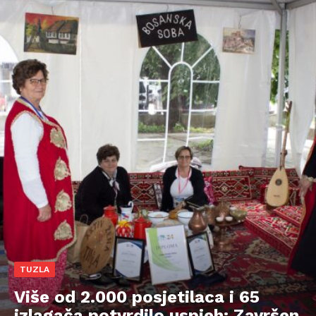
TUZLA
Više od 2.000 posjetilaca i 65
izlagača potvrdilo uspjeh: Završen