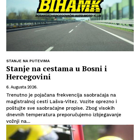
STANJE NA PUTEVIMA
Stanje na cestama u Bosni i
Hercegovini
6. Augusta 2026.
Trenutno je pojačana frekvencija saobraćaja na
magistralnoj cesti Lašva-Vitez. Vozite oprezno i
Info
poštujte sve saobraćajne propise. Zbog visokih
dnevnih temperatura preporučujemo izbjegavanje
vožnji na...
O nama
Kontakt