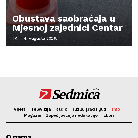
Obustava saobraćaja u
Mjesnoj zajednici Centar
I.K.
-
4. Augusta 2026.
Sedmica
info
Vijesti
Televizija
Radio
Tuzla, grad i ljudi
Info
Magazin
Zapošljavanje i edukacije
Izbori
O nama