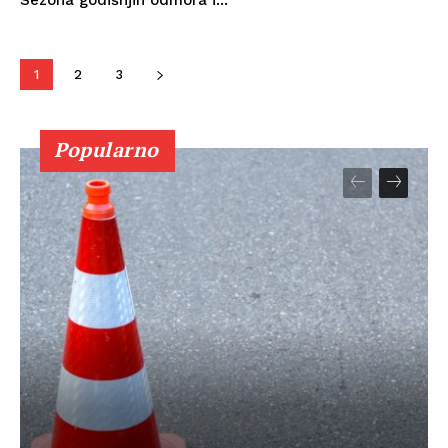
Sezona godišnjih odmora i...
1
2
3
Popularno