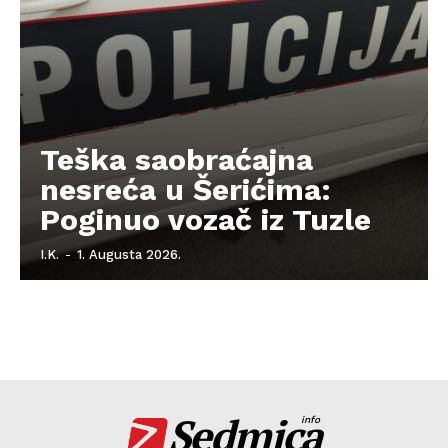
Teška saobraćajna
nesreća u Šerićima:
Poginuo vozač iz Tuzle
I.K.
-
1. Augusta 2026.
Sedmica
info