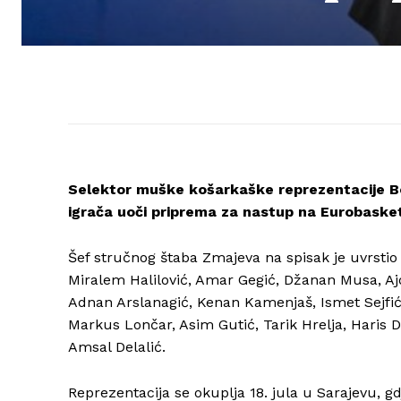
Selektor muške košarkaške reprezentacije Bos
igrača uoči priprema za nastup na Eurobaske
Šef stručnog štaba Zmajeva na spisak je uvrstio 
Miralem Halilović, Amar Gegić, Džanan Musa, Aj
Adnan Arslanagić, Kenan Kamenjaš, Ismet Sejfić
Markus Lončar, Asim Gutić, Tarik Hrelja, Haris D
Amsal Delalić.
Reprezentacija se okuplja 18. jula u Sarajevu, g