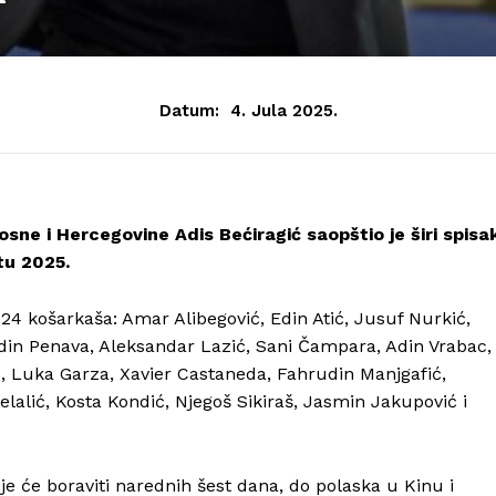
Datum:
4. Jula 2025.
ne i Hercegovine Adis Bećiragić saopštio je širi spisa
tu 2025.
24 košarkaša: Amar Alibegović, Edin Atić, Jusuf Nurkić,
din Penava, Aleksandar Lazić, Sani Čampara, Adin Vrabac,
, Luka Garza, Xavier Castaneda, Fahrudin Manjgafić,
elalić, Kosta Kondić, Njegoš Sikiraš, Jasmin Jakupović i
dje će boraviti narednih šest dana, do polaska u Kinu i