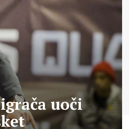
 igrača uoči
sket