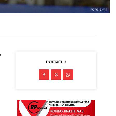
FOTO: BHRT
k
PODIJELI: