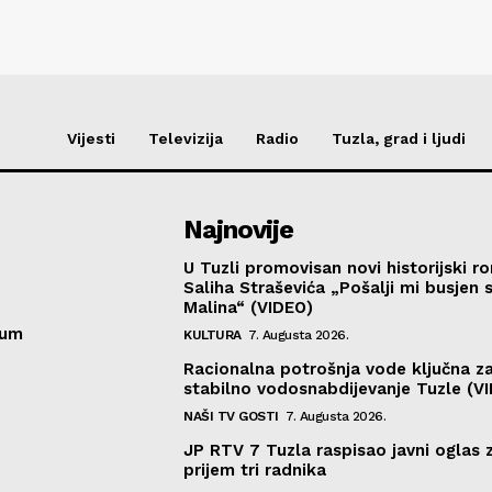
Vijesti
Televizija
Radio
Tuzla, grad i ljudi
Najnovije
U Tuzli promovisan novi historijski 
Saliha Straševića „Pošalji mi busjen 
Malina“ (VIDEO)
sum
KULTURA
7. Augusta 2026.
Racionalna potrošnja vode ključna z
stabilno vodosnabdijevanje Tuzle (V
NAŠI TV GOSTI
7. Augusta 2026.
JP RTV 7 Tuzla raspisao javni oglas 
prijem tri radnika