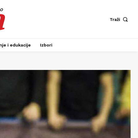
a
fo
Traži
je i edukacije
Izbori