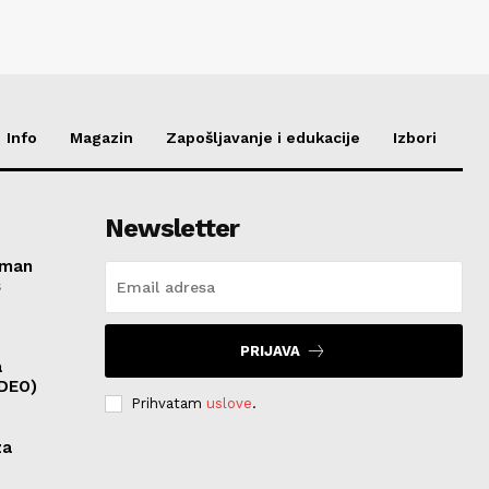
Info
Magazin
Zapošljavanje i edukacije
Izbori
Newsletter
roman
s
PRIJAVA
a
IDEO)
Prihvatam
uslove
.
za