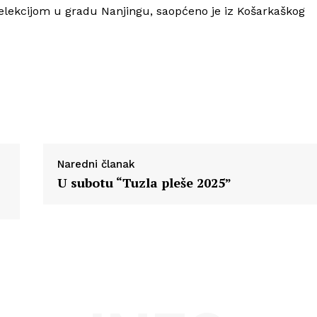
Info
elekcijom u gradu Nanjingu, saopćeno je iz Košarkaškog
O nama
Kontakt
Impressum
Naredni članak
U subotu “Tuzla pleše 2025”