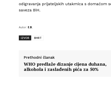
odigravanja prijateljskih utakmica s domaćom s
saveza BiH.
Autor:
E.B.
IZVOR
BHRT
Prethodni članak
WHO predlaže dizanje cijena duhana,
alkohola i zaslađenih pića za 50%