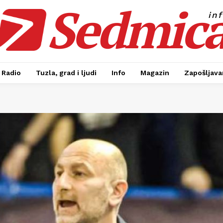
Sedmic
in
Radio
Tuzla, grad i ljudi
Info
Magazin
Zapošljavan