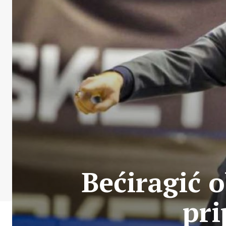
Bećiragić o
pri